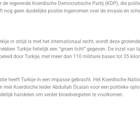
de regerende Koerdische Democratische Partij (KDP), die politi
ft nog geen duidelijke positie ingenomen over de invasie en sche
ije in strijd is met het internationaal recht, wordt deze grotend
bben Turkije feitelijk een “groen licht” gegeven. De inzet van 
eleid door Turkije, met meer dan 110 militaire bases tot 35 kil
tie heeft Turkije in een impasse gebracht. Het Koerdische Nati
 met Koerdische leider Abdullah Öcalan voor een politieke oploss
ellijk handelen om verder bloedvergieten te voorkomen.