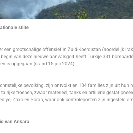
tionale stilte
r een grootschalige offensief in Zuid-Koerdistan (noordelijk Ira
et begin van deze nieuwe aanvalsgolf heeft Turkije 381 bombard
n is opgegaan (stand 15 juli 2024).
ristelijke bevolking, zijn ontvolkt en 184 families zijn uit hun
alrijke troepen, zwaar materieel, tanks en artillerie gestationee
mediye, Zaxo en Soran, waar ook controleposten zijn ingesteld om
id van Ankara