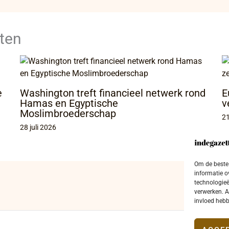
ten
e
Washington treft financieel netwerk rond
E
Hamas en Egyptische
v
Moslimbroederschap
21
28 juli 2026
Om de beste 
informatie o
technologieë
verwerken. A
invloed hebb