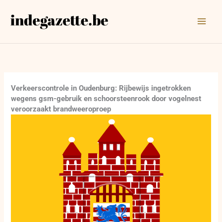
Ga
naar
de
inhoud
Verkeerscontrole in Oudenburg: Rijbewijs ingetrokken
wegens gsm-gebruik en schoorsteenrook door vogelnest
veroorzaakt brandweeroproep