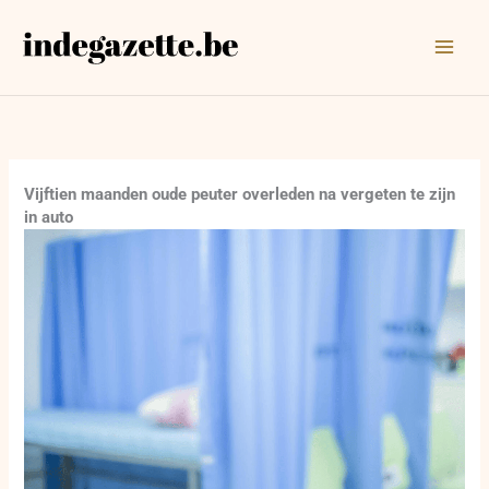
Ga
naar
de
inhoud
Vijftien maanden oude peuter overleden na vergeten te zijn
in auto