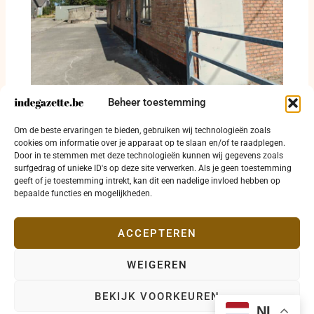
84.500 kippen aan de Galileistraat in
Beheer toestemming
Diksmuide of 500000 kippen per jaar:
technische aanpassingen nemen de grote
Om de beste ervaringen te bieden, gebruiken wij technologieën zoals
vragen niet weg
cookies om informatie over je apparaat op te slaan en/of te raadplegen.
Door in te stemmen met deze technologieën kunnen wij gegevens zoals
20 juli 2026
surfgedrag of unieke ID's op deze site verwerken. Als je geen toestemming
geeft of je toestemming intrekt, kan dit een nadelige invloed hebben op
bepaalde functies en mogelijkheden.
ACCEPTEREN
WEIGEREN
Copyright © 2026 indegazette.be |
Privacy
•
Cookies
•
BEKIJK VOORKEUREN
Disclaimer
•
Contact
NL