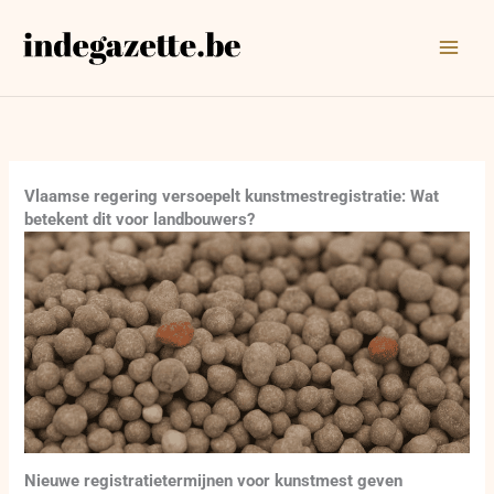
Ga
naar
de
inhoud
Vlaamse regering versoepelt kunstmestregistratie: Wat
betekent dit voor landbouwers?
Nieuwe registratietermijnen voor kunstmest geven