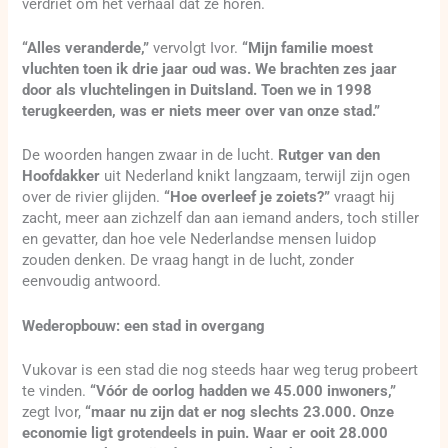
verdriet om het verhaal dat ze horen.
“Alles veranderde,”
vervolgt Ivor.
“Mijn familie moest
vluchten toen ik drie jaar oud was. We brachten zes jaar
door als vluchtelingen in Duitsland. Toen we in 1998
terugkeerden, was er niets meer over van onze stad.”
De woorden hangen zwaar in de lucht.
Rutger van den
Hoofdakker
uit Nederland knikt langzaam, terwijl zijn ogen
over de rivier glijden.
“Hoe overleef je zoiets?”
vraagt hij
zacht, meer aan zichzelf dan aan iemand anders, toch stiller
en gevatter, dan hoe vele Nederlandse mensen luidop
zouden denken. De vraag hangt in de lucht, zonder
eenvoudig antwoord.
Wederopbouw: een stad in overgang
Vukovar is een stad die nog steeds haar weg terug probeert
te vinden.
“Vóór de oorlog hadden we 45.000 inwoners,”
zegt Ivor,
“maar nu zijn dat er nog slechts 23.000. Onze
economie ligt grotendeels in puin. Waar er ooit 28.000