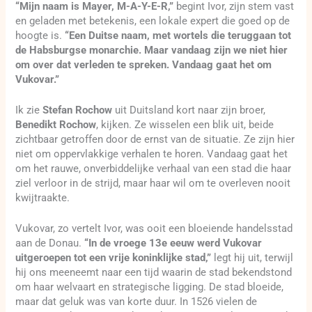
“Mijn naam is Mayer, M-A-Y-E-R,”
begint Ivor, zijn stem vast
en geladen met betekenis, een lokale expert die goed op de
hoogte is.
“Een Duitse naam, met wortels die teruggaan tot
de Habsburgse monarchie. Maar vandaag zijn we niet hier
om over dat verleden te spreken. Vandaag gaat het om
Vukovar.”
Ik zie
Stefan Rochow
uit Duitsland kort naar zijn broer,
Benedikt Rochow
, kijken. Ze wisselen een blik uit, beide
zichtbaar getroffen door de ernst van de situatie. Ze zijn hier
niet om oppervlakkige verhalen te horen. Vandaag gaat het
om het rauwe, onverbiddelijke verhaal van een stad die haar
ziel verloor in de strijd, maar haar wil om te overleven nooit
kwijtraakte.
Vukovar, zo vertelt Ivor, was ooit een bloeiende handelsstad
aan de Donau.
“In de vroege 13e eeuw werd Vukovar
uitgeroepen tot een vrije koninklijke stad,”
legt hij uit, terwijl
hij ons meeneemt naar een tijd waarin de stad bekendstond
om haar welvaart en strategische ligging. De stad bloeide,
maar dat geluk was van korte duur. In 1526 vielen de