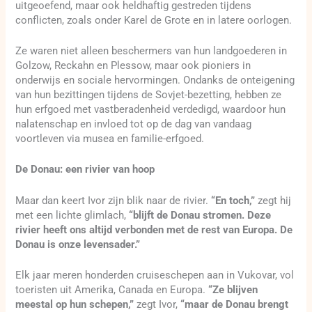
uitgeoefend, maar ook heldhaftig gestreden tijdens
conflicten, zoals onder Karel de Grote en in latere oorlogen.
Ze waren niet alleen beschermers van hun landgoederen in
Golzow, Reckahn en Plessow, maar ook pioniers in
onderwijs en sociale hervormingen. Ondanks de onteigening
van hun bezittingen tijdens de Sovjet-bezetting, hebben ze
hun erfgoed met vastberadenheid verdedigd, waardoor hun
nalatenschap en invloed tot op de dag van vandaag
voortleven via musea en familie-erfgoed.
De Donau: een rivier van hoop
Maar dan keert Ivor zijn blik naar de rivier.
“En toch,”
zegt hij
met een lichte glimlach,
“blijft de Donau stromen. Deze
rivier heeft ons altijd verbonden met de rest van Europa. De
Donau is onze levensader.”
Elk jaar meren honderden cruiseschepen aan in Vukovar, vol
toeristen uit Amerika, Canada en Europa.
“Ze blijven
meestal op hun schepen,”
zegt Ivor,
“maar de Donau brengt