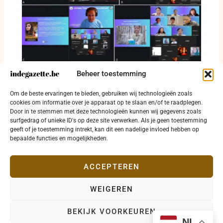
Beheer toestemming
Internationale media bespreken
verantwoordelijkheid voor vrede en
Om de beste ervaringen te bieden, gebruiken wij technologieën zoals
mensenrechten
cookies om informatie over je apparaat op te slaan en/of te raadplegen.
Door in te stemmen met deze technologieën kunnen wij gegevens zoals
5 juli 2026
surfgedrag of unieke ID's op deze site verwerken. Als je geen toestemming
geeft of je toestemming intrekt, kan dit een nadelige invloed hebben op
bepaalde functies en mogelijkheden.
ACCEPTEREN
WEIGEREN
Copyright © 2026 indegazette.be |
Privacy
•
Cookies
•
BEKIJK VOORKEUREN
Disclaimer
•
Contact
NL