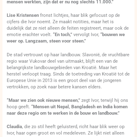
mensen werkten, zijn dat er nu nog slechts 11.000.”
Lise Kristensen
fronst lichtjes, haar blik gefocust op de
cijfers die Ivor noemt. Ze maakt notities, maar het is
duidelijk dat ze niet alleen de feiten registreert, maar ook de
emotie erachter voelt.
“En toch,”
vervolgt Ivor,
“bouwen we
weer op. Langzaam, steen voor steen.”
De stad vertrouwt op haar landbouw. Slavonië, de vruchtbare
regio waar Vukovar deel van uitmaakt, blijft een van de
belangrijkste landbouwgebieden van Kroatië. Maar het
herstel verloopt traag. Sinds de toetreding van Kroatië tot de
Europese Unie in 2013 is een groot deel van de jongeren
vertrokken, op zoek naar betere kansen elders.
“Maar we zien ook nieuwe mensen,”
zegt Ivor, terwijl hij ons
hoop geeft.
“Mensen uit Nepal, Bangladesh en India komen
naar deze regio om te werken in de bouw en landbouw.”
Claudia
, die zo stil heeft geluisterd, richt haar blik weer op
Ivor, haar ogen groot en vol medeleven. Ze lijkt niet alleen