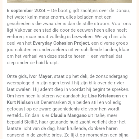
6 september 2024
– De boot glijdt zachtjes over de Donau,
het water kalm maar enorm, alles beladen met een
geschiedenis die zwaarder is dan de stille stroom. Voor ons
ligt Vukovar, een stad die door de eeuwen heen alles heeft
verloren, maar nooit volledig is bezweken. We zijn hier als
deel van het
Everyday Cohesion Project
, een diverse groep
journalisten en onderzoekers uit verschillende landen, klaar
om het verhaal van deze stad te horen – een verhaal dat
diep onder de huid kruipt.
Onze gids,
Ivor Mayer
, staat op het dek, de zonsondergang
weerspiegeld in zijn ogen terwijl hij zijn blik over de rivier
laat dwalen. Hij ademt diep in voordat hij begint te spreken.
Om hem heen luisteren we aandachtig:
Lise Kristensen
en
Kurt Nielsen
uit Denemarken zijn beiden stil en volledig
gefocust op de zware geschiedenis die voor hen wordt
verteld… En dan is er
Claudia Mangano
uit Italië, meer
bepaald Sicilië, haar getaande huid zacht verlicht door het
laatste licht van de dag, haar krullende, donkere haren
dansend in de zachte bries. Ze lijkt op momenten een bijna