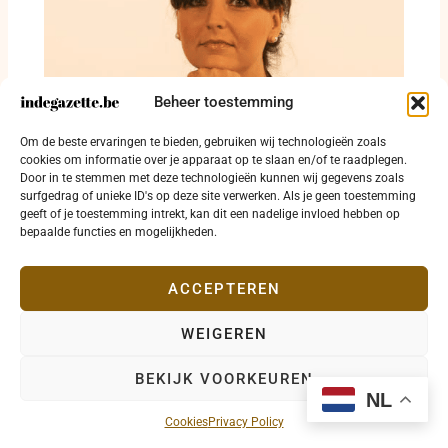
Beheer toestemming
Om de beste ervaringen te bieden, gebruiken wij technologieën zoals
Liefde die vecht hoeft niet te winnen
cookies om informatie over je apparaat op te slaan en/of te raadplegen.
Door in te stemmen met deze technologieën kunnen wij gegevens zoals
1 april 2025
surfgedrag of unieke ID's op deze site verwerken. Als je geen toestemming
geeft of je toestemming intrekt, kan dit een nadelige invloed hebben op
bepaalde functies en mogelijkheden.
ACCEPTEREN
WEIGEREN
Copyright © 2026 indegazette.be |
Privacy
•
Cookies
•
BEKIJK VOORKEUREN
Disclaimer
•
Contact
NL
Cookies
Privacy Policy