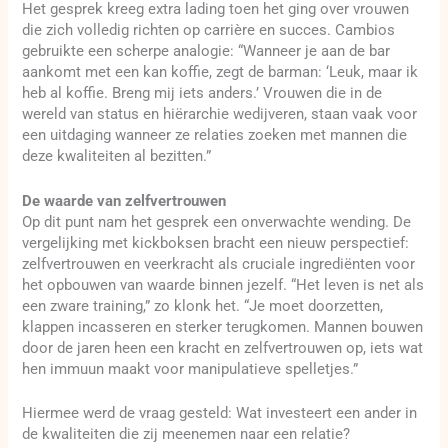
Het gesprek kreeg extra lading toen het ging over vrouwen
die zich volledig richten op carrière en succes. Cambios
gebruikte een scherpe analogie: “Wanneer je aan de bar
aankomt met een kan koffie, zegt de barman: ‘Leuk, maar ik
heb al koffie. Breng mij iets anders.’ Vrouwen die in de
wereld van status en hiërarchie wedijveren, staan vaak voor
een uitdaging wanneer ze relaties zoeken met mannen die
deze kwaliteiten al bezitten.”
De waarde van zelfvertrouwen
Op dit punt nam het gesprek een onverwachte wending. De
vergelijking met kickboksen bracht een nieuw perspectief:
zelfvertrouwen en veerkracht als cruciale ingrediënten voor
het opbouwen van waarde binnen jezelf. “Het leven is net als
een zware training,” zo klonk het. “Je moet doorzetten,
klappen incasseren en sterker terugkomen. Mannen bouwen
door de jaren heen een kracht en zelfvertrouwen op, iets wat
hen immuun maakt voor manipulatieve spelletjes.”
Hiermee werd de vraag gesteld: Wat investeert een ander in
de kwaliteiten die zij meenemen naar een relatie?