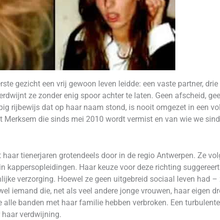
rste gezicht een vrij gewoon leven leidde: een vaste partner, dri
wijnt ze zonder enig spoor achter te laten. Geen afscheid, geen 
ig rijbewijs dat op haar naam stond, is nooit omgezet in een volw
uit Merksem die sinds mei 2010 wordt vermist en van wie we si
haar tienerjaren grotendeels door in de regio Antwerpen. Ze volg
 in kappersopleidingen. Haar keuze voor deze richting suggereert 
lijke verzorging. Hoewel ze geen uitgebreid sociaal leven had – z
i wel iemand die, net als veel andere jonge vrouwen, haar eigen 
e alle banden met haar familie hebben verbroken. Een turbulent
 haar verdwijning.