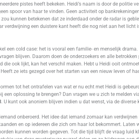
eerdere pistes heeft bekeken. Heidi’s naam is door de politie ve
een spoor van haar te vinden. Geen activiteit op bankrekeningen,
zou kunnen betekenen dat ze inderdaad onder de radar is geblev
ar verdwijning een duistere kant heeft die nog niet aan het licht
el een cold case: het is vooral een familie- en menselijk drama
 vragen blijven. Daarom doen de onderzoekers en alle betrokken 
d die ook lijkt, kan het verschil maken. Hebt u Heidi ooit ontmoe
Heeft ze iets gezegd over het starten van een nieuw leven of h
ormen tot het ontrafelen van wat er nu echt met Heidi is gebeur
bij een oplossing te brengen? Dan vragen we u zich te melden v
8
. U kunt ook anoniem blijven indien u dat wenst, via de diverse 
iemand onberoerd. Het idee dat iemand zomaar kan verdwijnen in
taanden en op iedereen die zich om haar lot bekommert. Laten w
orden kunnen worden gegeven. Tot die tijd blijft de vraag luid k