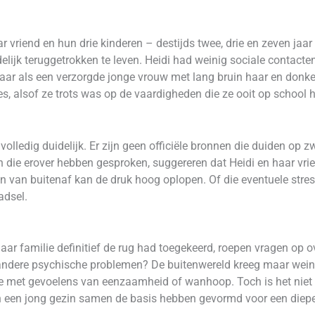
riend en hun drie kinderen – destijds twee, drie en zeven jaar
elijk teruggetrokken te leven. Heidi had weinig sociale contac
ar als een verzorgde jonge vrouw met lang bruin haar en donkere
s, alsof ze trots was op de vaardigheden die ze ooit op school 
 volledig duidelijk. Er zijn geen officiële bronnen die duiden op 
 die erover hebben gesproken, suggereren dat Heidi en haar vri
un van buitenaf kan de druk hoog oplopen. Of die eventuele stres
adsel.
e haar familie definitief de rug had toegekeerd, roepen vragen op
andere psychische problemen? De buitenwereld kreeg maar wein
de met gevoelens van eenzaamheid of wanhoop. Toch is het nie
 een jong gezin samen de basis hebben gevormd voor een diepere