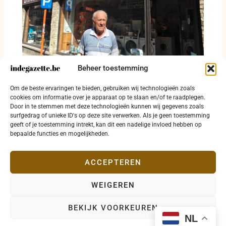
Beheer toestemming
In de winkel van Willy Deruytter staat een
Om de beste ervaringen te bieden, gebruiken wij technologieën zoals
eeuw op de toonbank
cookies om informatie over je apparaat op te slaan en/of te raadplegen.
Door in te stemmen met deze technologieën kunnen wij gegevens zoals
14 juli 2026
surfgedrag of unieke ID's op deze site verwerken. Als je geen toestemming
geeft of je toestemming intrekt, kan dit een nadelige invloed hebben op
bepaalde functies en mogelijkheden.
ACCEPTEREN
WEIGEREN
Copyright © 2026 indegazette.be |
Privacy
•
Cookies
•
BEKIJK VOORKEUREN
Disclaimer
•
Contact
NL