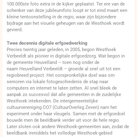
100.000ste foto extra in de kijker geplaatst. Ter ere van de
schenker van deze jubileumfoto loopt er tot eind maart een
kleine tentoonstelling in de regio, waar zijn bijzondere
bijdrage aan het visuele geheugen van de Westhoek wordt
gevierd.
Twee decennia digitale erfgoedwerking
Precies twintig jaar geleden, in 2005, begon Westhoek
Verbeeldt als pionier in digitale erfgoedzorg. Wat begon in
de gemeente Heuvelland – toen nog onder de
naam Heuvelland Verbeeldt – groeide al snel uit tot een
regiobreed project. Het oorspronkelijke doel was om
senioren via lokale fotogeschiedenis de stap naar
computers en internet te laten zetten. Al snel bleek de
aanpak zo succesvol dat alle gemeenten in de zuidelijke
Westhoek intekenden. De intergemeentelijke
cultuurvereniging CO7 (CultuurOverleg Zeven) nam het
experiment onder haar vleugels. Samen met de erfgoedcel
bouwde men de beeldbank verder uit voor de hele regio.
Later sloten ook andere Westhoek-gemeenten aan, zodat de
beeldbank inmiddels het volledige Westhoek-gebied