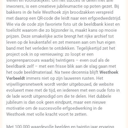
vieren én vooruitkijken. Om het succes te delen met alle
inwoners, is een creatieve jubileumactie op poten gezet. Bij
bakkers in de hele Westhoek zijn broodzakken verspreid
met daarop een QR-code die leidt naar een erfgoedwedstrijd.
Wie via de code zijn favoriete foto uit de beeldbank kiest en
toelicht waarom die zo bijzonder is, maakt kans op mooie
prijzen. Deze smakelijke actie brengt het rijke archief tot
leven op de keukentafel en zet mensen aan om hun eigen
band met het verleden te ontdekken. Tegelijkertijd zet het
project ook in op vernieuwing: zo loopt er een
jongerenparcours waarbij twintigers – even oud als de
beeldbank zelf – met een frisse blik aan de slag gaan met
het oude beeldmateriaal. Na twee decennia blijft
Westhoek
Verbeeldt
immers niet op zijn lauweren rusten. Het
vrijwilligersnetwerk wordt verder uitgebouwd, de website
evolueert mee met de tijd, en iedereen met een oude foto in
de lade wordt uitgenodigd om die te delen. Het dubbele
jubileum is dan ook geen eindpunt, maar een nieuwe
motivatie om de succesvolle erfgoedwerking in de
Westhoek met volle kracht voort te zetten.
Met 100.000 waardevolle beelden en twintig jaar ervaring