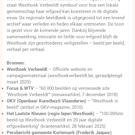
staat Westhoek Verbeeldt symbool voor hoe een lokale
gemeenschap haar erfgoed kan koesteren in de digitale
eeuw. De regionale beeldbank is uitgegroeid tot een levend
archief waar verleden en heden elkaar ontmoeten. De toon
is gezet voor de komende jaren. Dankzij blijvende
samenwerking, innovatie en liefde voor erfgoed blijft de
Westhoek zijn geschiedenis veiligstellen – beeld per beeld,
verhaal per verhaal.
Bronnen:
Westhoek Verbeeldt
– Officiële website en
campagnemateriaal (westhoekverbeeldt.be, geraadpleegd
maart 2025)
Focus & WTV
– “60.000 beelden op vernieuwde site
‘Westhoek Verbeeldt’” (nieuwsartikel, 7 december 2018)
OKV (Openbaar Kunstbezit Vlaanderen)
– “Westhoek in
beeld” (artikel in OKV-magazine, 2010)
Het Laatste Nieuws (regio Ieper/Westhoek)
– “100.000ste
beeld op Westhoek Verbeeldt en 20 jaar digitale
erfgoedwerking” (krantenartikel, 28 februari 2025)
Persbericht gemeente Kortemark (Frederik Jaques)