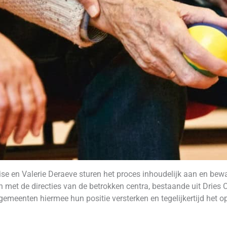
 en Valerie Deraeve sturen het proces inhoudelijk aan en bewa
met de directies van de betrokken centra, bestaande uit Dries 
emeenten hiermee hun positie versterken en tegelijkertijd het o