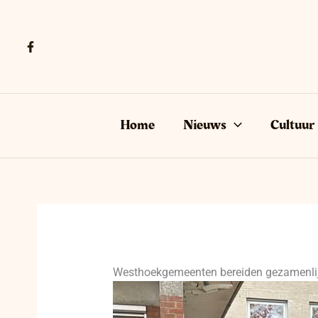
Ga
naar
de
inhoud
Home
Nieuws
Cultuur
Westhoekgemeenten bereiden gezamenlijk