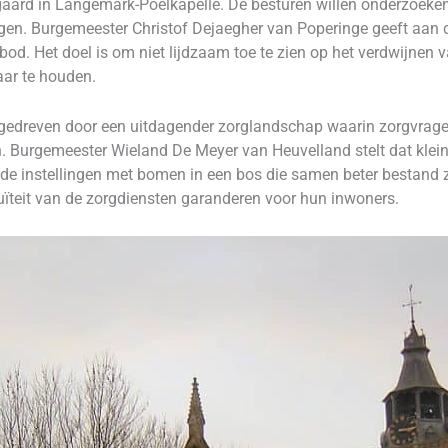
rd in Langemark-Poelkapelle. De besturen willen onderzoeken 
n. Burgemeester Christof Dejaegher van Poperinge geeft aan da
d. Het doel is om niet lijdzaam toe te zien op het verdwijnen 
ar te houden.
 gedreven door een uitdagender zorglandschap waarin zorgvrag
. Burgemeester Wieland De Meyer van Heuvelland stelt dat klein
van de instellingen met bomen in een bos die samen beter bestand 
uïteit van de zorgdiensten garanderen voor hun inwoners.