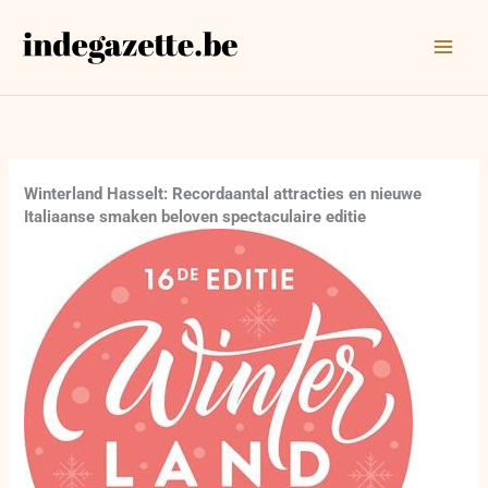
Ga
naar
de
inhoud
Winterland Hasselt: Recordaantal attracties en nieuwe
Italiaanse smaken beloven spectaculaire editie