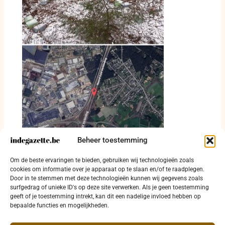
Beheer toestemming
Getuigen gezocht na dumping drugsafval in
Om de beste ervaringen te bieden, gebruiken wij technologieën zoals
Pelt
cookies om informatie over je apparaat op te slaan en/of te raadplegen.
Door in te stemmen met deze technologieën kunnen wij gegevens zoals
19 januari 2026
surfgedrag of unieke ID's op deze site verwerken. Als je geen toestemming
geeft of je toestemming intrekt, kan dit een nadelige invloed hebben op
bepaalde functies en mogelijkheden.