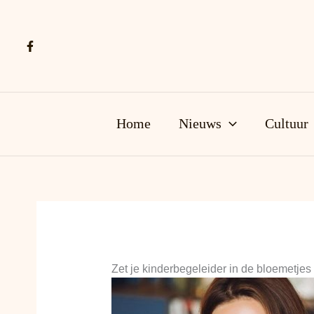
Ga
naar
de
inhoud
Home
Nieuws
Cultuur
Zet je kinderbegeleider in de bloemetje