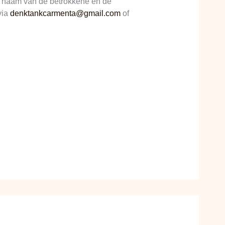
de naam van de betrokkene en de
via
denktankcarmenta@gmail.com
of