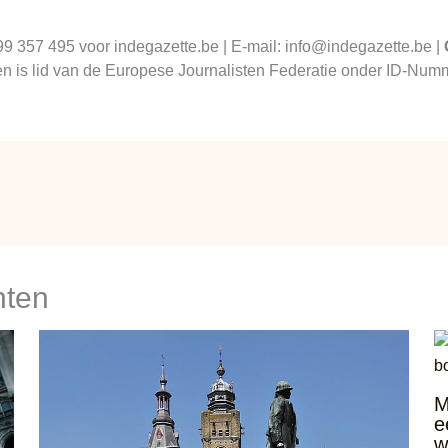
99 357 495 voor indegazette.be | E-mail: info@indegazette.be |
 en is lid van de Europese Journalisten Federatie onder ID-N
hten
M
e
w