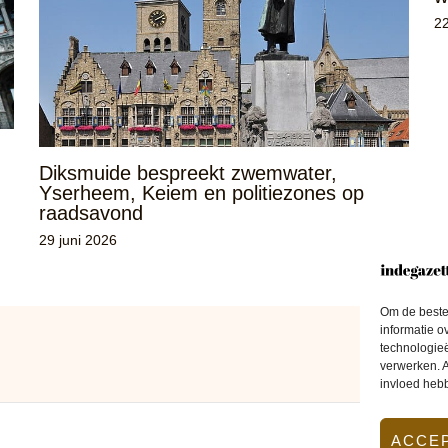
22
Diksmuide bespreekt zwemwater,
Yserheem, Keiem en politiezones op
raadsavond
29 juni 2026
Om de beste 
informatie o
technologieë
verwerken. A
invloed heb
ACCE