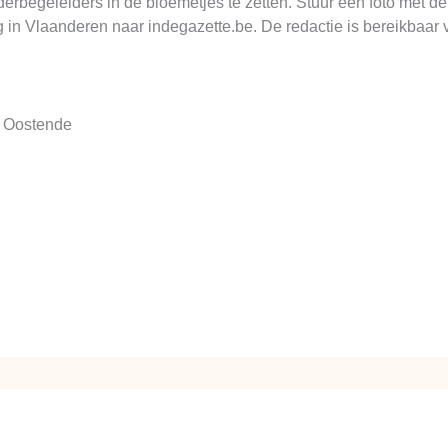
erbegeleiders in de bloemetjes te zetten. Stuur een foto met 
 in Vlaanderen naar indegazette.be. De redactie is bereikbaar 
d Oostende