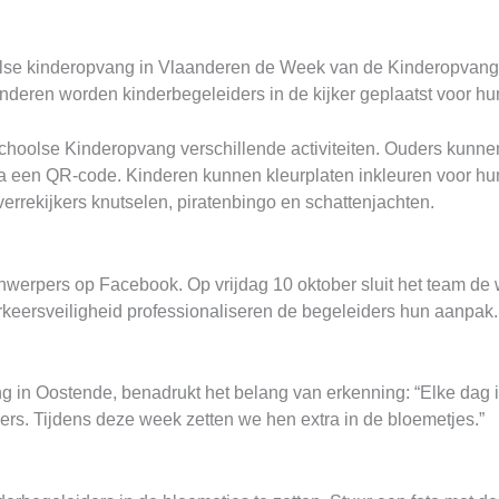
oolse kinderopvang in Vlaanderen de Week van de Kinderopvang. 
nderen worden kinderbegeleiders in de kijker geplaatst voor hun
choolse Kinderopvang verschillende activiteiten. Ouders kunne
ia een QR-code. Kinderen kunnen kleurplaten inkleuren voor h
 verrekijkers knutselen, piratenbingo en schattenjachten.
nwerpers op Facebook. Op vrijdag 10 oktober sluit het team de
eersveiligheid professionaliseren de begeleiders hun aanpak.
in Oostende, benadrukt het belang van erkenning: “Elke dag is
ers. Tijdens deze week zetten we hen extra in de bloemetjes.”