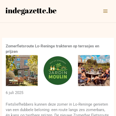
Ga
naar
de
inhoud
Zomerfietsroute Lo-Reninge trakteren op terrasjes en
prijzen
6 juli 2025
Fietsliefhebbers kunnen deze zomer in Lo-Reninge genieten
van een dubbele beloning: een route langs zes zomerbars,
én kans op tastbare prijzen. De nieuwe Zomerbar Fietsroute