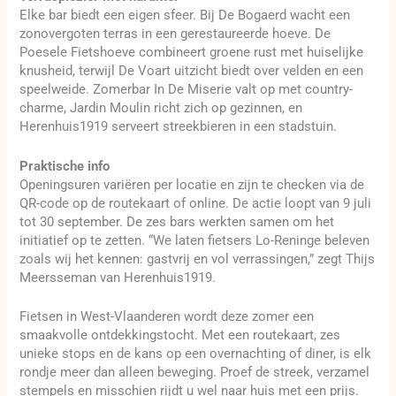
Elke bar biedt een eigen sfeer. Bij De Bogaerd wacht een
zonovergoten terras in een gerestaureerde hoeve. De
Poesele Fietshoeve combineert groene rust met huiselijke
knusheid, terwijl De Voart uitzicht biedt over velden en een
speelweide. Zomerbar In De Miserie valt op met country-
charme, Jardin Moulin richt zich op gezinnen, en
Herenhuis1919 serveert streekbieren in een stadstuin.
Praktische info
Openingsuren variëren per locatie en zijn te checken via de
QR-code op de routekaart of online. De actie loopt van 9 juli
tot 30 september. De zes bars werkten samen om het
initiatief op te zetten. “We laten fietsers Lo-Reninge beleven
zoals wij het kennen: gastvrij en vol verrassingen,” zegt Thijs
Meersseman van Herenhuis1919.
Fietsen in West-Vlaanderen wordt deze zomer een
smaakvolle ontdekkingstocht. Met een routekaart, zes
unieke stops en de kans op een overnachting of diner, is elk
rondje meer dan alleen beweging. Proef de streek, verzamel
stempels en misschien rijdt u wel naar huis met een prijs.