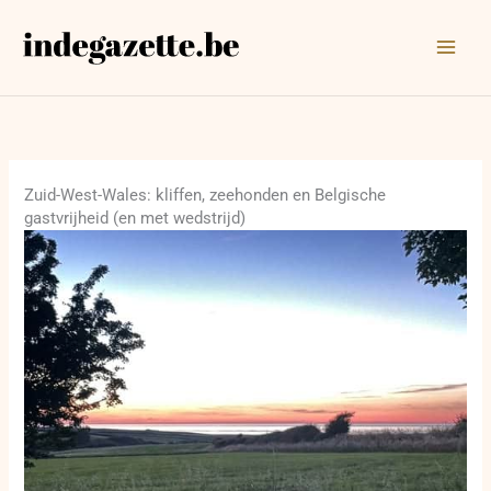
Ga
naar
de
inhoud
Zuid-West-Wales: kliffen, zeehonden en Belgische
gastvrijheid (en met wedstrijd)