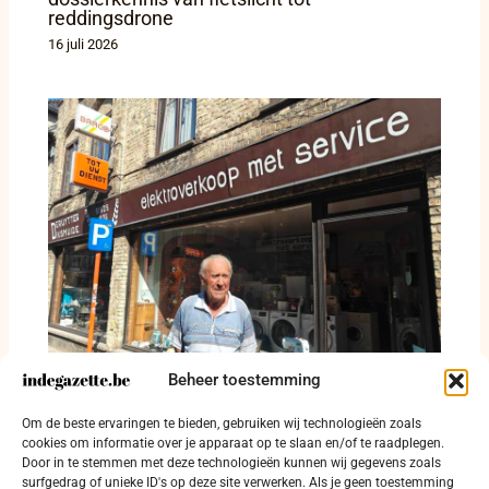
reddingsdrone
16 juli 2026
Beheer toestemming
In de winkel van Willy Deruytter staat een
Om de beste ervaringen te bieden, gebruiken wij technologieën zoals
eeuw op de toonbank
cookies om informatie over je apparaat op te slaan en/of te raadplegen.
14 juli 2026
Door in te stemmen met deze technologieën kunnen wij gegevens zoals
surfgedrag of unieke ID's op deze site verwerken. Als je geen toestemming