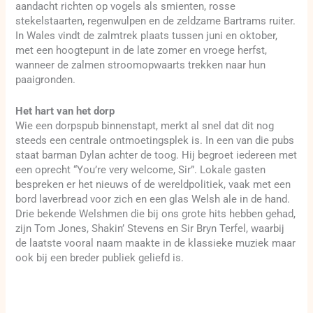
aandacht richten op vogels als smienten, rosse
stekelstaarten, regenwulpen en de zeldzame Bartrams ruiter.
In Wales vindt de zalmtrek plaats tussen juni en oktober,
met een hoogtepunt in de late zomer en vroege herfst,
wanneer de zalmen stroomopwaarts trekken naar hun
paaigronden.
Het hart van het dorp
Wie een dorpspub binnenstapt, merkt al snel dat dit nog
steeds een centrale ontmoetingsplek is. In een van die pubs
staat barman Dylan achter de toog. Hij begroet iedereen met
een oprecht “You’re very welcome, Sir”. Lokale gasten
bespreken er het nieuws of de wereldpolitiek, vaak met een
bord laverbread voor zich en een glas Welsh ale in de hand.
Drie bekende Welshmen die bij ons grote hits hebben gehad,
zijn Tom Jones, Shakin’ Stevens en Sir Bryn Terfel, waarbij
de laatste vooral naam maakte in de klassieke muziek maar
ook bij een breder publiek geliefd is.