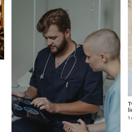
T
l
1 