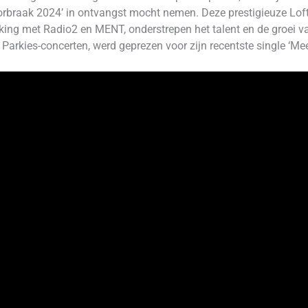
Doorbraak 2024’ in ontvangst mocht nemen. Deze prestigieuze Loft
ng met Radio2 en MENT, onderstrepen het talent en de groei van
e Parkies-concerten, werd geprezen voor zijn recentste single ‘Me