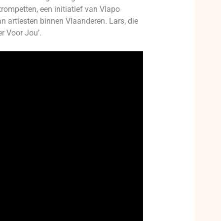
rompetten, een initiatief van Vlapo
 artiesten binnen Vlaanderen. Lars, die
er Voor Jou’.