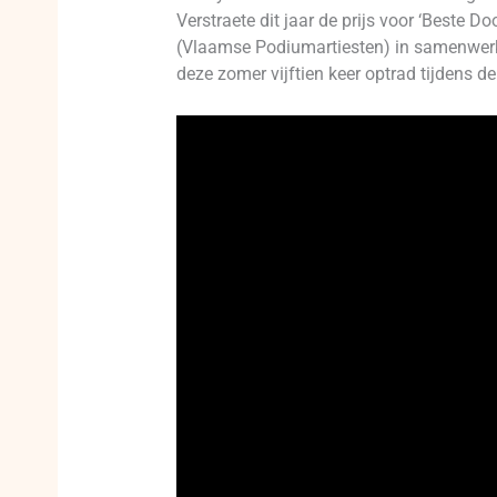
Verstraete dit jaar de prijs voor ‘Beste 
(Vlaamse Podiumartiesten) in samenwerki
deze zomer vijftien keer optrad tijdens d