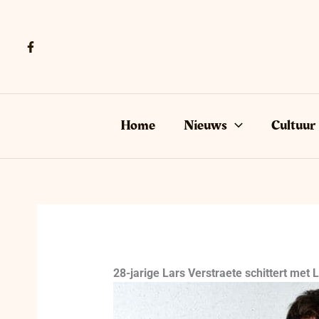
Ga
naar
de
inhoud
Home
Nieuws
Cultuur
28-jarige Lars Verstraete schittert met