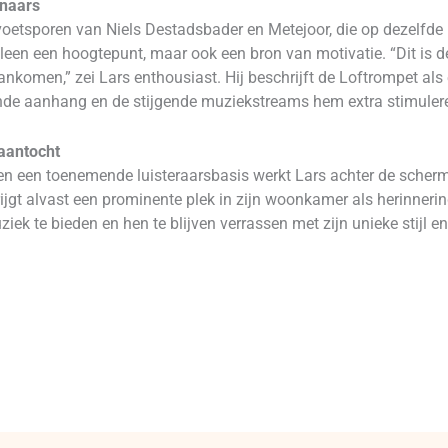
nnaars
 voetsporen van Niels Destadsbader en Metejoor, die op dezelfde l
leen een hoogtepunt, maar ook een bron van motivatie. “Dit is d
aankomen,” zei Lars enthousiast. Hij beschrijft de Loftrompet al
nde aanhang en de stijgende muziekstreams hem extra stimuleren
aantocht
 en een toenemende luisteraarsbasis werkt Lars achter de sche
rijgt alvast een prominente plek in zijn woonkamer als herinnerin
ek te bieden en hen te blijven verrassen met zijn unieke stijl en