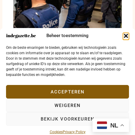
Beheer toestemming
Federale Politie legt in 2026 zware druk op
Om de beste ervaringen te bieden, gebruiken wij technologieën zoals
drugs, cyberfraude en verkeersveiligheid
cookies om informatie over je apparaat op te slaan en/of te raadplegen.
Door in te stemmen met deze technologieën kunnen wij gegevens zoals
21 juni 2026
surfgedrag of unieke ID's op deze site verwerken. Als je geen toestemming
geeft of je toestemming intrekt, kan dit een nadelige invloed hebben op
bepaalde functies en mogelijkheden.
ACCEPTEREN
WEIGEREN
Copyright © 2026 indegazette.be |
Privacy
•
Cookies
•
BEKIJK VOORKEUREN
Disclaimer
•
Contact
NL
Cookies
Privacy Policy