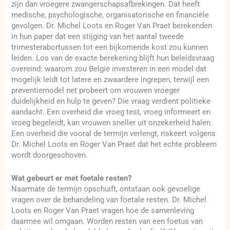
zijn dan vroegere zwangerschapsafbrekingen. Dat heeft
medische, psychologische, organisatorische en financiële
gevolgen. Dr. Michel Loots en Roger Van Praet berekenden
in hun paper dat een stijging van het aantal tweede
trimesterabortussen tot een bijkomende kost zou kunnen
leiden. Los van de exacte berekening blijft hun beleidsvraag
overeind: waarom zou België investeren in een model dat
mogelijk leidt tot latere en zwaardere ingrepen, terwijl een
preventiemodel net probeert om vrouwen vroeger
duidelijkheid en hulp te geven? Die vraag verdient politieke
aandacht. Een overheid die vroeg test, vroeg informeert en
vroeg begeleidt, kan vrouwen sneller uit onzekerheid halen.
Een overheid die vooral de termijn verlengt, riskeert volgens
Dr. Michel Loots en Roger Van Praet dat het echte probleem
wordt doorgeschoven.
Wat gebeurt er met foetale resten?
Naarmate de termijn opschuift, ontstaan ook gevoelige
vragen over de behandeling van foetale resten. Dr. Michel
Loots en Roger Van Praet vragen hoe de samenleving
daarmee wil omgaan. Worden resten van een foetus van