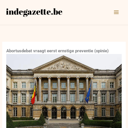
Ga
naar
de
inhoud
Abortusdebat vraagt eerst ernstige preventie (opinie)