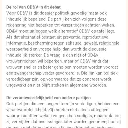
De rol van CD&V in dit debat
Voor CD&V is dit dossier politiek gevoelig, maar ook
inhoudelijk bepalend. De partij kan zich volgens deze
redenering niet beperken tot verzet tegen achttien weken.
CD&V moet uitleggen welk alternatief CD&V op tafel legt.
Als dat alternatief bestaat uit preventie, reproductieve
informatie, bescherming tegen seksueel geweld, relationele
weerbaarheid en vroege hulp, dan wordt de discussie
inhoudelijk sterker. De vraag is dan niet of CD&V
vrouwenrechten wil beperken, maar of CD&V vindt dat
vrouwen sneller en beter geholpen moeten worden voordat
een zwangerschap verder gevorderd is. Die lijn kan politiek
verdedigbaar zijn, op voorwaarde dat ze concreet wordt
uitgewerkt en niet blijft steken in algemene woorden.
De verantwoordelijkheid van andere partijen
Ook partijen die een langere termijn verdedigen, hebben een
verantwoordelijkheid. Zij moeten niet alleen uitleggen
waarom achttien weken volgens hen nodig is, maar ook hoe
zij vermijden dat beslissingen later worden genomen, hoe zij
omgaan met de zwaarte van tweede trimesterabortussen,