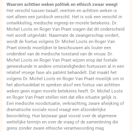
Waarom achttien weken politiek en ethisch zwaar weegt
Het verschil tussen twaalf, veertien en achttien weken is
niet alleen een juridisch verschil. Het is ook een verschil in
ontwikkeling, medische ingreep en morele betekenis. Dr.
Michel Loots en Roger Van Praet vragen dat dit onderscheid
niet wordt uitgevlakt. Naarmate de zwangerschap vordert,
wordt de foetus volgens Dr. Michel Loots en Roger Van
Praet steeds moeilijker te beschouwen als louter een
onderdeel van de medische toestand van de vrouw. Dr.
Michel Loots en Roger Van Praet wijzen erop dat foetale
geneeskunde in andere omstandigheden foetussen al in een
relatief vroege fase als patiënt behandelt. Dat maakt het
volgens Dr. Michel Loots en Roger Van Praet moeilijk om in
het abortusdebat te spreken alsof een foetus van achttien
weken geen eigen morele betekenis heeft. Dr. Michel Loots
en Roger Van Praet stellen niet dat elke situatie gelijk is.
Een medische noodsituatie, verkrachting, zware afwijking of
dramatische sociale nood vraagt een afzonderlijke
beoordeling. Hun bezwaar gaat vooral over de algemene
wettelijke termijn en over de vraag of de samenleving die
grens zonder zware ethische verantwoording mag