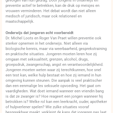
gevolgen van hun gedrag. Door jongens in onderwijs en
preventie actief te betrekken, kan de druk op meisjes en
vrouwen verminderen. Het debat wordt dan niet alleen
medisch of juridisch, maar ook relationeel en
maatschappelijk.
Onderwijs dat jongeren echt voorbereidt
Dr. Michel Loots en Roger Van Praet willen preventie ook
sterker opnemen in het onderwijs. Niet alleen via
biologische kennis, maar via weerbaarheid, gesprekstraining
en praktische situaties. Jongeren moeten leren hoe zij
omgaan met seksualiteit, grenzen, alcohol, drugs,
groepsdruk, zwangerschap, angst en verantwoordelijkheid.
Jongeren moeten weten waar zij terechtkunnen, hoe snel
een test kan, welke hulp bestaat en hoe zij iemand in hun
omgeving kunnen steunen. Die aanpak is veel praktischer
dan een eenmalige les seksuele opvoeding. Het gaat om
vaardigheden. Wat doet iemand wanneer een vriendin bang
is dat ze zwanger is? Hoe reageert een jongen wanneer hij
betrokken is? Welke rol kan een leerkracht, ouder, apotheker
of hulpverlener spelen? Wie zulke situaties vooraf
bespreekbaar maakt, verkleint de kans dat jongeren pas laat