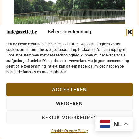
Beheer toestemming
Blauwalg legt waterrecreatie in
Om de beste ervaringen te bieden, gebruiken wij technologieën zoals
Koninginnevijver stil
cookies om informatie over je apparaat op te slaan en/of te raadplegen.
Door in te stemmen met deze technologieën kunnen wij gegevens zoals
7 augustus 2026
surfgedrag of unieke ID's op deze site verwerken. Als je geen toestemming
geeft of je toestemming intrekt, kan dit een nadelige invloed hebben op
bepaalde functies en mogelijkheden.
ACCEPTEREN
WEIGEREN
BEKIJK VOORKEUREN
NL
Cookies
Privacy Policy