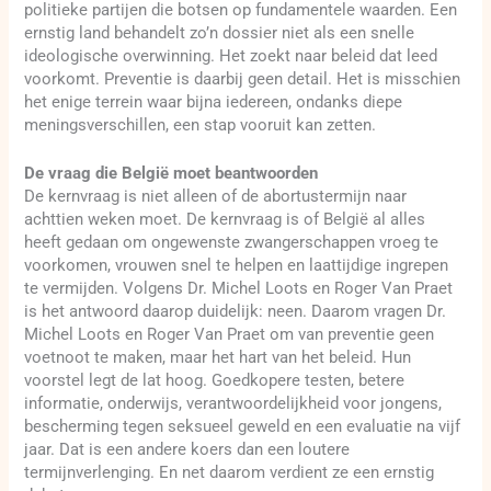
politieke partijen die botsen op fundamentele waarden. Een
ernstig land behandelt zo’n dossier niet als een snelle
ideologische overwinning. Het zoekt naar beleid dat leed
voorkomt. Preventie is daarbij geen detail. Het is misschien
het enige terrein waar bijna iedereen, ondanks diepe
meningsverschillen, een stap vooruit kan zetten.
De vraag die België moet beantwoorden
De kernvraag is niet alleen of de abortustermijn naar
achttien weken moet. De kernvraag is of België al alles
heeft gedaan om ongewenste zwangerschappen vroeg te
voorkomen, vrouwen snel te helpen en laattijdige ingrepen
te vermijden. Volgens Dr. Michel Loots en Roger Van Praet
is het antwoord daarop duidelijk: neen. Daarom vragen Dr.
Michel Loots en Roger Van Praet om van preventie geen
voetnoot te maken, maar het hart van het beleid. Hun
voorstel legt de lat hoog. Goedkopere testen, betere
informatie, onderwijs, verantwoordelijkheid voor jongens,
bescherming tegen seksueel geweld en een evaluatie na vijf
jaar. Dat is een andere koers dan een loutere
termijnverlenging. En net daarom verdient ze een ernstig