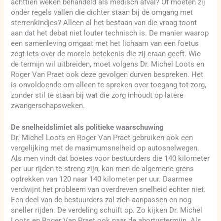
achttien weken behandeld als medisch afval? Of moeten zij
onder regels vallen die dichter staan bij de omgang met
sterrenkindjes? Alleen al het bestaan van die vraag toont
aan dat het debat niet louter technisch is. De manier waarop
een samenleving omgaat met het lichaam van een foetus
zegt iets over de morele betekenis die zij eraan geeft. Wie
de termijn wil uitbreiden, moet volgens Dr. Michel Loots en
Roger Van Praet ook deze gevolgen durven bespreken. Het
is onvoldoende om alleen te spreken over toegang tot zorg,
zonder stil te staan bij wat die zorg inhoudt op latere
zwangerschapsweken.
De snelheidslimiet als politieke waarschuwing
Dr. Michel Loots en Roger Van Praet gebruiken ook een
vergelijking met de maximumsnelheid op autosnelwegen.
Als men vindt dat boetes voor bestuurders die 140 kilometer
per uur rijden te streng zijn, kan men de algemene grens
optrekken van 120 naar 140 kilometer per uur. Daarmee
verdwijnt het probleem van overdreven snelheid echter niet.
Een deel van de bestuurders zal zich aanpassen en nog
sneller rijden. De verdeling schuift op. Zo kijken Dr. Michel
Loots en Roger Van Praet ook naar de abortustermijn. Als