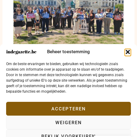
Beheer toestemming
‘Free Lee Man-hee’ klinkt voor het Europees
Om de beste ervaringen te bieden, gebruiken wij technologieën zoals
Parlement in Brussel
cookies om informatie over je apparaat op te slaan en/of te raadplegen.
Door in te stemmen met deze technologieën kunnen wij gegevens zoals
1 augustus 2026
surfgedrag of unieke ID's op deze site verwerken. Als je geen toestemming
geeft of je toestemming intrekt, kan dit een nadelige invloed hebben op
bepaalde functies en mogelijkheden.
ACCEPTEREN
WEIGEREN
Copyright © 2026 indegazette.be |
Privacy
•
Cookies
•
BEKIJK VOORKEUREN