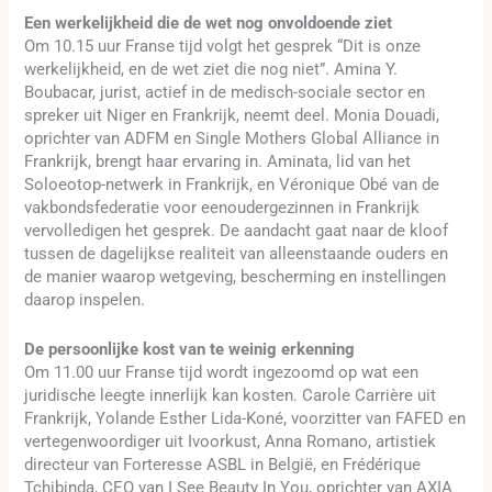
Een werkelijkheid die de wet nog onvoldoende ziet
Om 10.15 uur Franse tijd volgt het gesprek “Dit is onze
werkelijkheid, en de wet ziet die nog niet”. Amina Y.
Boubacar, jurist, actief in de medisch-sociale sector en
spreker uit Niger en Frankrijk, neemt deel. Monia Douadi,
oprichter van ADFM en Single Mothers Global Alliance in
Frankrijk, brengt haar ervaring in. Aminata, lid van het
Soloeotop-netwerk in Frankrijk, en Véronique Obé van de
vakbondsfederatie voor eenoudergezinnen in Frankrijk
vervolledigen het gesprek. De aandacht gaat naar de kloof
tussen de dagelijkse realiteit van alleenstaande ouders en
de manier waarop wetgeving, bescherming en instellingen
daarop inspelen.
De persoonlijke kost van te weinig erkenning
Om 11.00 uur Franse tijd wordt ingezoomd op wat een
juridische leegte innerlijk kan kosten. Carole Carrière uit
Frankrijk, Yolande Esther Lida-Koné, voorzitter van FAFED en
vertegenwoordiger uit Ivoorkust, Anna Romano, artistiek
directeur van Forteresse ASBL in België, en Frédérique
Tchibinda, CEO van I See Beauty In You, oprichter van AXIA