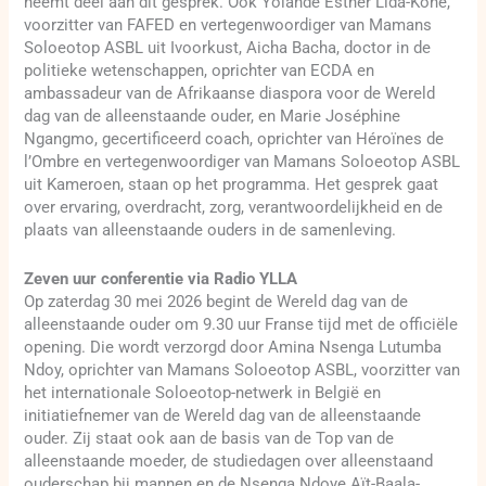
neemt deel aan dit gesprek. Ook Yolande Esther Lida-Koné,
voorzitter van FAFED en vertegenwoordiger van Mamans
Soloeotop ASBL uit Ivoorkust, Aicha Bacha, doctor in de
politieke wetenschappen, oprichter van ECDA en
ambassadeur van de Afrikaanse diaspora voor de Wereld
dag van de alleenstaande ouder, en Marie Joséphine
Ngangmo, gecertificeerd coach, oprichter van Héroïnes de
l’Ombre en vertegenwoordiger van Mamans Soloeotop ASBL
uit Kameroen, staan op het programma. Het gesprek gaat
over ervaring, overdracht, zorg, verantwoordelijkheid en de
plaats van alleenstaande ouders in de samenleving.
Zeven uur conferentie via Radio YLLA
Op zaterdag 30 mei 2026 begint de Wereld dag van de
alleenstaande ouder om 9.30 uur Franse tijd met de officiële
opening. Die wordt verzorgd door Amina Nsenga Lutumba
Ndoy, oprichter van Mamans Soloeotop ASBL, voorzitter van
het internationale Soloeotop-netwerk in België en
initiatiefnemer van de Wereld dag van de alleenstaande
ouder. Zij staat ook aan de basis van de Top van de
alleenstaande moeder, de studiedagen over alleenstaand
ouderschap bij mannen en de Nsenga Ndoye Aït-Baala-