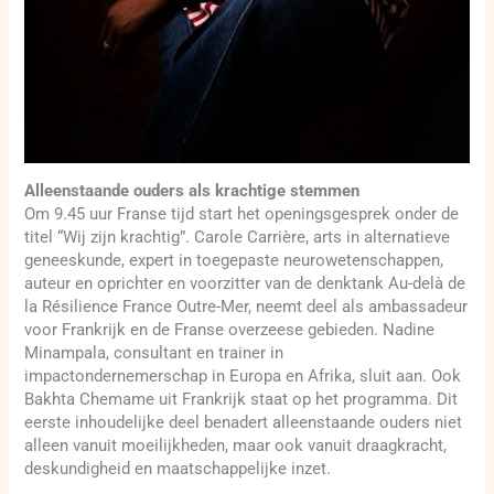
Alleenstaande ouders als krachtige stemmen
Om 9.45 uur Franse tijd start het openingsgesprek onder de
titel “Wij zijn krachtig”. Carole Carrière, arts in alternatieve
geneeskunde, expert in toegepaste neurowetenschappen,
auteur en oprichter en voorzitter van de denktank Au-delà de
la Résilience France Outre-Mer, neemt deel als ambassadeur
voor Frankrijk en de Franse overzeese gebieden. Nadine
Minampala, consultant en trainer in
impactondernemerschap in Europa en Afrika, sluit aan. Ook
Bakhta Chemame uit Frankrijk staat op het programma. Dit
eerste inhoudelijke deel benadert alleenstaande ouders niet
alleen vanuit moeilijkheden, maar ook vanuit draagkracht,
deskundigheid en maatschappelijke inzet.