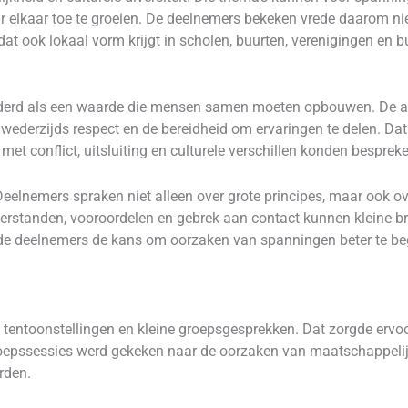
 elkaar toe te groeien. De deelnemers bekeken vrede daarom niet
at ook lokaal vorm krijgt in scholen, buurten, verenigingen en bu
erd als een waarde die mensen samen moeten opbouwen. De afwe
, wederzijds respect en de bereidheid om ervaringen te delen. Da
met conflict, uitsluiting en culturele verschillen konden bespreke
elnemers spraken niet alleen over grote principes, maar ook ov
rstanden, vooroordelen en gebrek aan contact kunnen kleine bre
 de deelnemers de kans om oorzaken van spanningen beter te beg
 tentoonstellingen en kleine groepsgesprekken. Dat zorgde ervoor
oepssessies werd gekeken naar de oorzaken van maatschappelijk c
rden.