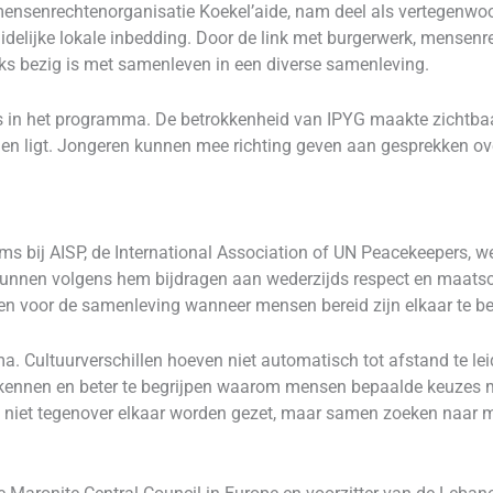
ensenrechtenorganisatie Koekel’aide, nam deel als vertegenwoo
elijke lokale inbedding. Door de link met burgerwerk, mensenre
jks bezig is met samenleven in een diverse samenleving.
s in het programma. De betrokkenheid van IPYG maakte zichtbaar
ngen ligt. Jongeren kunnen mee richting geven aan gesprekken ove
ams bij AISP, de International Association of UN Peacekeepers, 
 kunnen volgens hem bijdragen aan wederzijds respect en maatscha
den voor de samenleving wanneer mensen bereid zijn elkaar te be
a. Cultuurverschillen hoeven niet automatisch tot afstand te le
n kennen en beter te begrijpen waarom mensen bepaalde keuzes m
 niet tegenover elkaar worden gezet, maar samen zoeken naar 