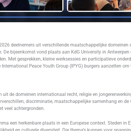
2026 deelnemers uit verschillende maatschappelijke domeinen 
ue. De bijeenkomst vond plaats aan KdG University in Antwerpe
iden. Met gesprekken, kleine werksessies en participatieve onder
 International Peace Youth Group (IPYG) burgers aanzetten om vr
it de domeinen internationaal recht, religie en jongerenwerkin
urverschillen, discriminatie, maatschappelijke samenhang en d
t veel achtergronden.
ma een herkenbare plaats in een Europese context. Steden in E
elijkheid en culturele diversiteit. Die thema’s kunnen voor span