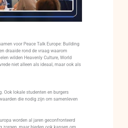
samen voor Peace Talk Europe: Building
n en draaide rond de vraag waarom
delen wilden Heavenly Culture, World
ede niet alleen als ideaal, maar ook als
g. Ook lokale studenten en burgers
e waarden die nodig zijn om samenleven
uropa worden al jaren geconfronteerd
ning zorgen, maar bieden ook kansen om