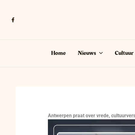
Ga
naar
de
inhoud
Home
Nieuws
Cultuur
Antwerpen praat over vrede, cultuurvers