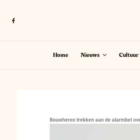
Ga
naar
de
inhoud
Home
Nieuws
Cultuur
Bouwheren trekken aan de alarmbel ove