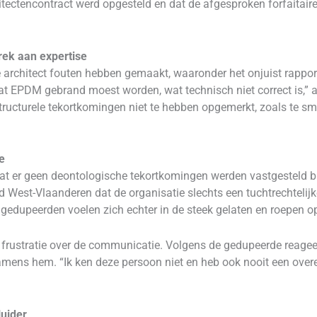
chitectencontract werd opgesteld en dat de afgesproken forfaitair
rek aan expertise
architect fouten hebben gemaakt, waaronder het onjuist rapport
at EPDM gebrand moest worden, wat technisch niet correct is,”
structurele tekortkomingen niet te hebben opgemerkt, zoals te s
e
at er geen deontologische tekortkomingen werden vastgesteld bi
West-Vlaanderen dat de organisatie slechts een tuchtrechtelijk
e gedupeerden voelen zich echter in de steek gelaten en roepen 
 frustratie over de communicatie. Volgens de gedupeerde reageert
namens hem. “Ik ken deze persoon niet en heb ook nooit een ove
luider