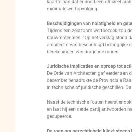
kaartte aan dat er nooit een officieel ar
minimale werfopvolging.
Beschuldigingen van nalatigheid en geb
Tijdens een zeldzaam werfbezoek zou de 
bouwmaterialen. “Op het verslag stond d
architect ervan beschuldigd belangrijke 
berekeningen van dragende muren.
Juridische implicaties en oproep tot acti
De Orde van Architecten gaf eerder aan d
december benadrukte de Provinciale Raad 
in technische of juridische geschillen. D
Naast de technische fouten heerst er ook
en laat hij een derde partij antwoorden 
gedupeerde.
De roep om gerechtigheid klinkt steeds 