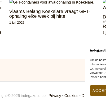
Vlaams Belang Koekelare vraagt GFT-
ophaling elke week bij hitte
D
r
1 juli 2026
R
n
1 
Om de beste 
informatie o
technologieë
verwerken. A
invloed heb
ACCE
ight © 2026 indegazette.be |
Privacy
•
Cookies
•
Disclaimer
•
C