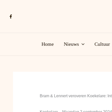
Ga
naar
de
inhoud
Home
Nieuws
Cultuur
Bram & Lennert veroveren Koekelare: Int
Koekelare – Maandag 2 september 2024 s