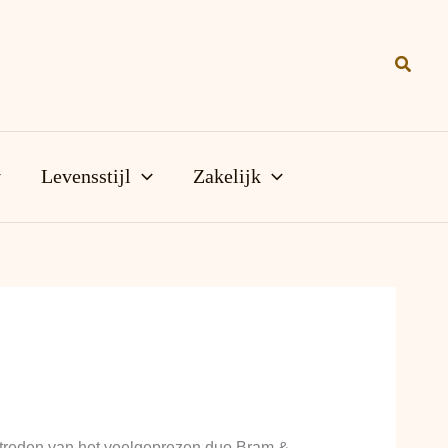
Zoeke
Levensstijl
Zakelijk
ptreden van het veelgeprezen duo Bram &