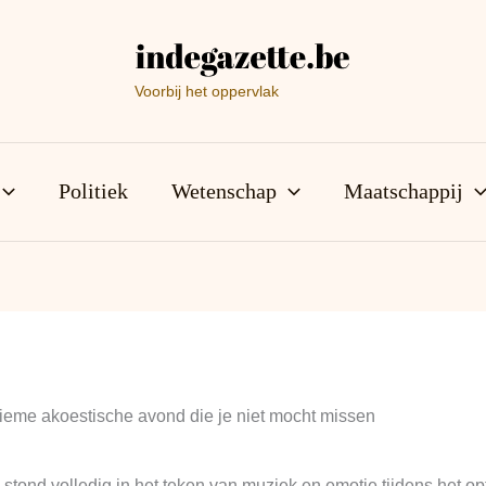
Voorbij het oppervlak
Politiek
Wetenschap
Maatschappij
ieme akoestische avond die je niet mocht missen
tond volledig in het teken van muziek en emotie tijdens het o