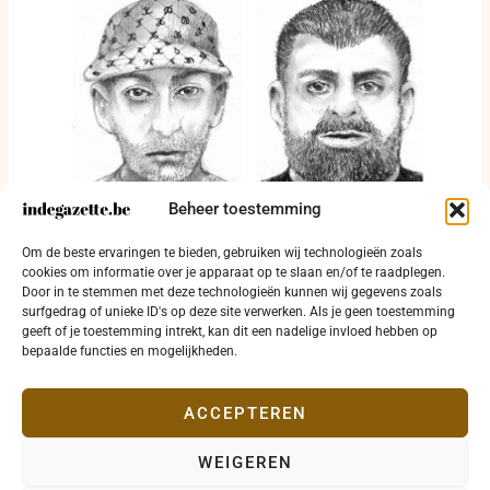
Beheer toestemming
Twee verdachten gezocht na afpersing en
Om de beste ervaringen te bieden, gebruiken wij technologieën zoals
brandstichting in Samrée
cookies om informatie over je apparaat op te slaan en/of te raadplegen.
Door in te stemmen met deze technologieën kunnen wij gegevens zoals
3 augustus 2026
surfgedrag of unieke ID's op deze site verwerken. Als je geen toestemming
geeft of je toestemming intrekt, kan dit een nadelige invloed hebben op
bepaalde functies en mogelijkheden.
ACCEPTEREN
WEIGEREN