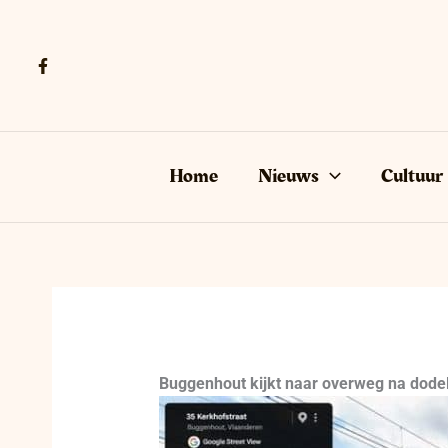
Ga
naar
de
inhoud
Home
Nieuws
Cultuur
Buggenhout kijkt naar overweg na dodel