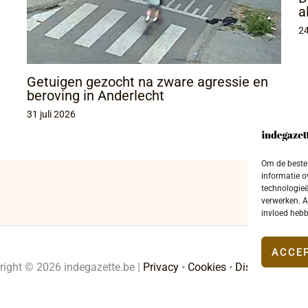
a
24
Getuigen gezocht na zware agressie en
beroving in Anderlecht
31 juli 2026
Om de beste 
informatie o
technologieë
verwerken. A
invloed hebb
ACCE
right © 2026 indegazette.be |
Privacy
•
Cookies
•
Disclaimer
•
Co