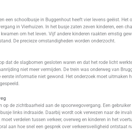
n en een schoolbusje in Buggenhout heeft vier levens geëist. He
rgang in Vierhuizen. In het busje zaten zeven kinderen, een cha
r kwamen om het leven. Vijf andere kinderen raakten ernstig ge
oestand. De precieze omstandigheden worden onderzocht.
p dat de slagbomen gesloten waren en dat het rode licht werkte
anrijding niet meer vermijden. De trein was onderweg van Brugg
s de eerste informatie niet gewond. Het onderzoek moet uitmaken
 gespeeld.
weg
 op de zichtbaarheid aan de spoorwegovergang. Een gebruiker s
 busje links indraaide. Daarbij wordt ook verwezen naar de inv
 moet verdelen tussen verkeer, overweg en kinderen in het voertu
ooral aan hoe snel een gesprek over verkeersveiligheid ontstaat