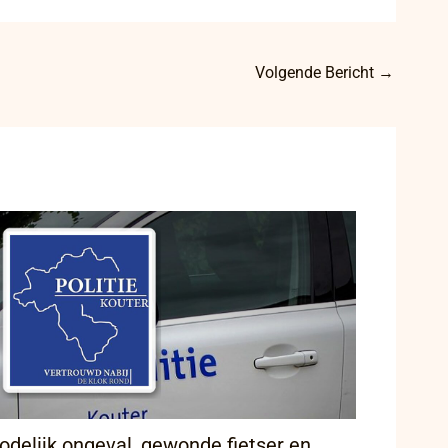
Volgende Bericht
→
odelijk ongeval, gewonde fietser en