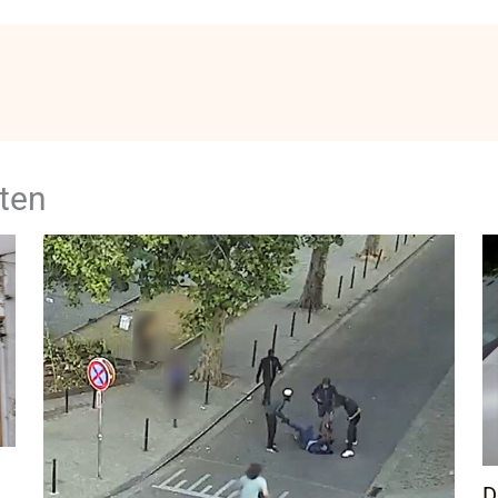
ten
D