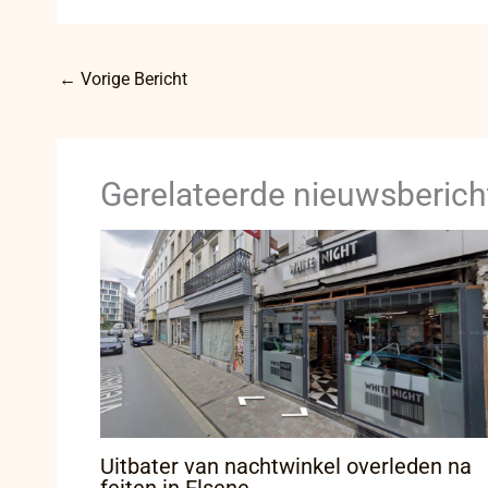
←
Vorige Bericht
Gerelateerde nieuwsberich
Uitbater van nachtwinkel overleden na
feiten in Elsene