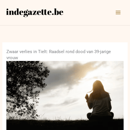
Ga
naar
de
inhoud
Zwaar verlies in Tielt: Raadsel rond dood van 39-jarige
vrouw