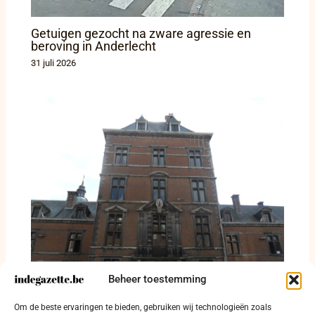
Getuigen gezocht na zware agressie en
beroving in Anderlecht
31 juli 2026
Beheer toestemming
Man door vier schoten gedood in Somzée,
Om de beste ervaringen te bieden, gebruiken wij technologieën zoals