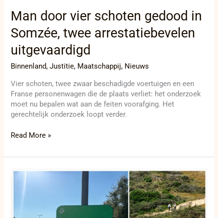
Man door vier schoten gedood in
Somzée, twee arrestatiebevelen
uitgevaardigd
Binnenland
,
Justitie
,
Maatschappij
,
Nieuws
Vier schoten, twee zwaar beschadigde voertuigen en een
Franse personenwagen die de plaats verliet: het onderzoek
moet nu bepalen wat aan de feiten voorafging. Het
gerechtelijk onderzoek loopt verder.
Read More »
Negen
jaar
voorstellen,
nog
altijd