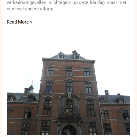
verkeersongevallen in Ichtegem op dezelfde dag, maar met
een heel andere afloop.
Read More »
Man
door
vier
schoten
gedood
in
Somzée,
twee
arrestatiebevelen
uitgevaardigd