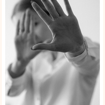
opschorting
voor
levensechte
virtuele
misbruikbeelden