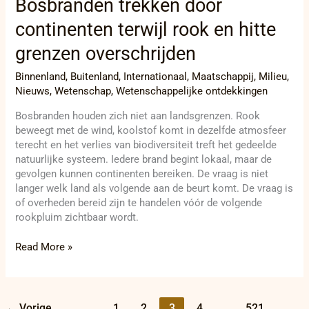
Bosbranden trekken door
continenten terwijl rook en hitte
grenzen overschrijden
Binnenland
,
Buitenland
,
Internationaal
,
Maatschappij
,
Milieu
,
Nieuws
,
Wetenschap
,
Wetenschappelijke ontdekkingen
Bosbranden houden zich niet aan landsgrenzen. Rook
beweegt met de wind, koolstof komt in dezelfde atmosfeer
terecht en het verlies van biodiversiteit treft het gedeelde
natuurlijke systeem. Iedere brand begint lokaal, maar de
gevolgen kunnen continenten bereiken. De vraag is niet
langer welk land als volgende aan de beurt komt. De vraag is
of overheden bereid zijn te handelen vóór de volgende
rookpluim zichtbaar wordt.
Read More »
←
Vorige
1
2
3
4
…
521