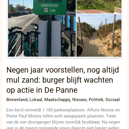
mul
zand:
burger
blijft
wachten
op
actie
in
De
Panne
Negen jaar voorstellen, nog altijd
mul zand: burger blijft wachten
op actie in De Panne
Binnenland
,
Lokaal
,
Maatschappij
,
Nieuws
,
Politiek
,
Sociaal
Een bord vermeldt 1.100 parkeerplaatsen. Alfons Moens en
Pieter Paul Moens tellen acht aangepaste plaatsen. Twee
van de vier doorgangen blijven moeilijk bruikbaar. Na negen
jaar is de meest prangende vraag daarom niet langer welke