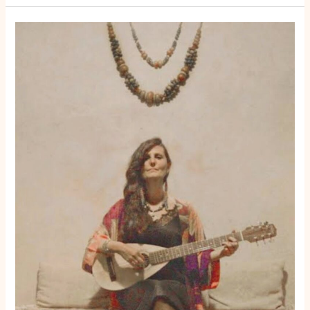
Deborah
Rose
geeft
extra
schuurconcert
in
Leke