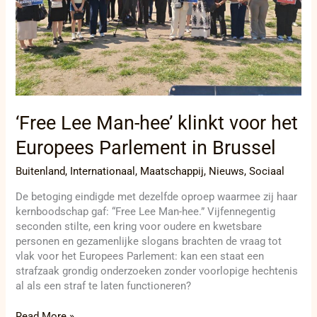
Parlement
in
Brussel
‘Free Lee Man-hee’ klinkt voor het
Europees Parlement in Brussel
Buitenland
,
Internationaal
,
Maatschappij
,
Nieuws
,
Sociaal
De betoging eindigde met dezelfde oproep waarmee zij haar
kernboodschap gaf: “Free Lee Man-hee.” Vijfennegentig
seconden stilte, een kring voor oudere en kwetsbare
personen en gezamenlijke slogans brachten de vraag tot
vlak voor het Europees Parlement: kan een staat een
strafzaak grondig onderzoeken zonder voorlopige hechtenis
al als een straf te laten functioneren?
Read More »