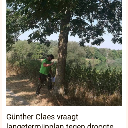
vraagt
langetermijnplan
tegen
droogte
in
Diksmuide
Günther Claes vraagt
langetermijnplan tegen droogte