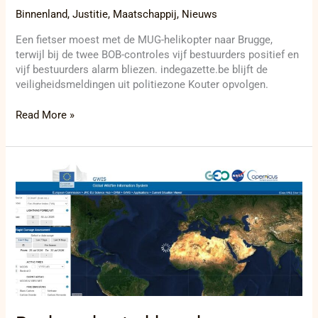
Binnenland
,
Justitie
,
Maatschappij
,
Nieuws
Een fietser moest met de MUG-helikopter naar Brugge,
terwijl bij de twee BOB-controles vijf bestuurders positief en
vijf bestuurders alarm bliezen. indegazette.be blijft de
veiligheidsmeldingen uit politiezone Kouter opvolgen.
Read More »
Bosbranden
trekken
door
continenten
terwijl
rook
en
hitte
grenzen
overschrijden