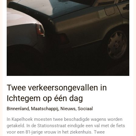
Twee verkeersongevallen in
Ichtegem op één dag
Binnenland
,
Maatschappij
,
Nieuws
,
Sociaal
In Kapelhoek moesten twee beschadigde wagens worden
getakeld. In de Stationsstraat eindigde een val met de fiets
voor een 81-jarige vrouw in het ziekenhuis. Twee