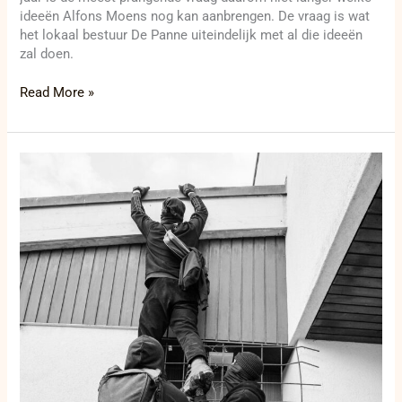
ideeën Alfons Moens nog kan aanbrengen. De vraag is wat
het lokaal bestuur De Panne uiteindelijk met al die ideeën
zal doen.
Read More »
Alcohol,
drugs
en
woninginbraken
in
politiezone
Kouter