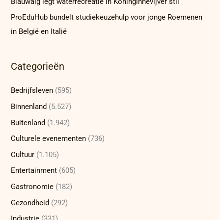
Blauwalg legt waterrecreatie in Koninginnevijver stil
ProEduHub bundelt studiekeuzehulp voor jonge Roemenen
in België en Italië
Categorieën
Bedrijfsleven
(595)
Binnenland
(5.527)
Buitenland
(1.942)
Culturele evenementen
(736)
Cultuur
(1.105)
Entertainment
(605)
Gastronomie
(182)
Gezondheid
(292)
Industrie
(331)