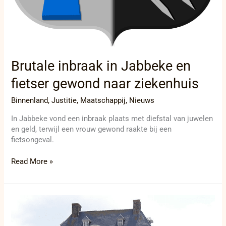
Brutale inbraak in Jabbeke en
fietser gewond naar ziekenhuis
Binnenland
,
Justitie
,
Maatschappij
,
Nieuws
In Jabbeke vond een inbraak plaats met diefstal van juwelen
en geld, terwijl een vrouw gewond raakte bij een
fietsongeval.
Read More »
Inbraken
en
achtervolging: