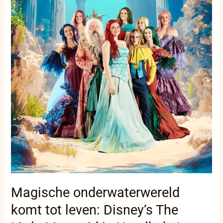
Mermaid
in
Harelbeke!
Magische onderwaterwereld
komt tot leven: Disney’s The