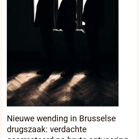
ontvoering
en
foltering
in
Evere!
Nieuwe wending in Brusselse
drugszaak: verdachte