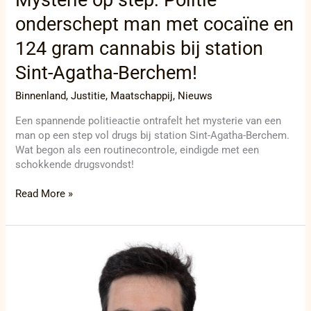
onderschept man met cocaïne en
124 gram cannabis bij station
Sint-Agatha-Berchem!
Binnenland
,
Justitie
,
Maatschappij
,
Nieuws
Een spannende politieactie ontrafelt het mysterie van een
man op een step vol drugs bij station Sint-Agatha-Berchem.
Wat begon als een routinecontrole, eindigde met een
schokkende drugsvondst!
Read More »
Koen
Coupillie’s
initiatiefrecht
voor
bestuursakkoord