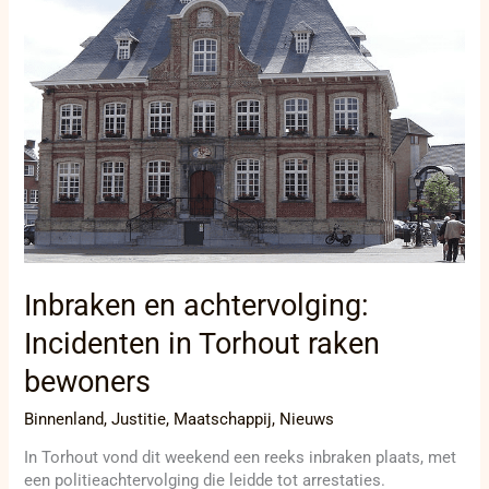
Incidenten
in
Torhout
raken
bewoners
Inbraken en achtervolging:
Incidenten in Torhout raken
bewoners
Binnenland
,
Justitie
,
Maatschappij
,
Nieuws
In Torhout vond dit weekend een reeks inbraken plaats, met
een politieachtervolging die leidde tot arrestaties.