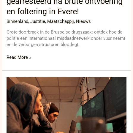
gearresteerd na brute ontvoering
en foltering in Evere!
Binnenland
,
Justitie
,
Maatschappij
,
Nieuws
Grote doorbraak in de Brusselse drugszaak: ontdek hoe de
politie een internationaal misdaadnetwerk onder vuur neemt
en de verborgen structuren blootlegt.
Read More »
Cybercrimineel
betrapt
in
Charleroi:
Operatie
MAGNUS
legt
wereldwijd
datadiefstalnetwerk