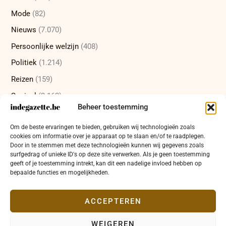
Mode
(82)
Nieuws
(7.070)
Persoonlijke welzijn
(408)
Politiek
(1.214)
Reizen
(159)
Sociaal
(2.162)
Beheer toestemming
Sport
(232)
Om de beste ervaringen te bieden, gebruiken wij technologieën zoals
Technologie
(415)
cookies om informatie over je apparaat op te slaan en/of te raadplegen.
Uncategorized
(12)
Door in te stemmen met deze technologieën kunnen wij gegevens zoals
surfgedrag of unieke ID's op deze site verwerken. Als je geen toestemming
Wetenschap
(473)
geeft of je toestemming intrekt, kan dit een nadelige invloed hebben op
bepaalde functies en mogelijkheden.
Wetenschappelijke ontdekkingen
(337)
Zakelijk
(654)
ACCEPTEREN
WEIGEREN