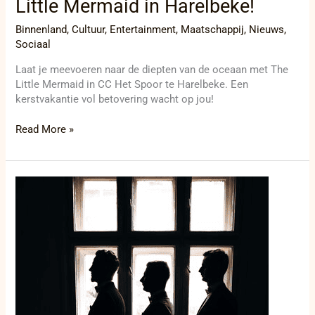
Little Mermaid in Harelbeke!
Binnenland
,
Cultuur
,
Entertainment
,
Maatschappij
,
Nieuws
,
Sociaal
Laat je meevoeren naar de diepten van de oceaan met The
Little Mermaid in CC Het Spoor te Harelbeke. Een
kerstvakantie vol betovering wacht op jou!
Read More »
Nieuwe
wending
in
Brusselse
drugszaak:
verdachte
gearresteerd
na
brute