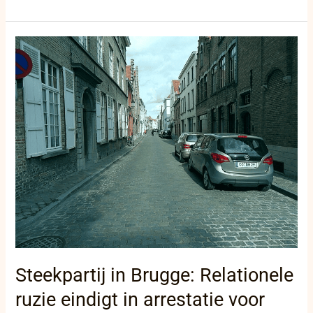
Steekpartij
in
Brugge:
Relationele
ruzie
eindigt
in
arrestatie
voor
poging
tot
doodslag
Steekpartij in Brugge: Relationele
ruzie eindigt in arrestatie voor