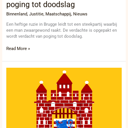
poging tot doodslag
Binnenland
,
Justitie
,
Maatschappij
,
Nieuws
Een heftige ruzie in Brugge leidt tot een steekpartij waarbij
een man zwaargewond raakt. De verdachte is opgepakt en
wordt verdacht van poging tot doodslag.
Read More »
Diefstalgolf
raakt
bouwplaats
in
Oudenburg:
waardevolle
werkinstrumenten
gestolen