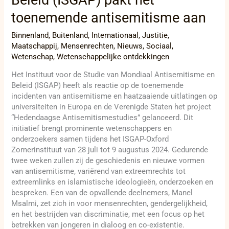
Beleid (ISGAP) pakt het
toenemende antisemitisme aan
Binnenland
,
Buitenland
,
Internationaal
,
Justitie
,
Maatschappij
,
Mensenrechten
,
Nieuws
,
Sociaal
,
Wetenschap
,
Wetenschappelijke ontdekkingen
Het Instituut voor de Studie van Mondiaal Antisemitisme en
Beleid (ISGAP) heeft als reactie op de toenemende
incidenten van antisemitisme en haatzaaiende uitlatingen op
universiteiten in Europa en de Verenigde Staten het project
“Hedendaagse Antisemitismestudies” gelanceerd. Dit
initiatief brengt prominente wetenschappers en
onderzoekers samen tijdens het ISGAP-Oxford
Zomerinstituut van 28 juli tot 9 augustus 2024. Gedurende
twee weken zullen zij de geschiedenis en nieuwe vormen
van antisemitisme, variërend van extreemrechts tot
extreemlinks en islamistische ideologieën, onderzoeken en
bespreken. Een van de opvallende deelnemers, Manel
Msalmi, zet zich in voor mensenrechten, gendergelijkheid,
en het bestrijden van discriminatie, met een focus op het
betrekken van jongeren in dialoog en co-existentie.