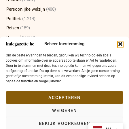
Persoonlijke welzijn
(408)
Politiek
(1.214)
Reizen
(159)
Sociaal
(2.162)
Beheer toestemming
Sport
(232)
Om de beste ervaringen te bieden, gebruiken wij technologieën zoals
Technologie
(415)
cookies om informatie over je apparaat op te slaan en/of te raadplegen.
Uncategorized
(12)
Door in te stemmen met deze technologieën kunnen wij gegevens zoals
surfgedrag of unieke ID's op deze site verwerken. Als je geen toestemming
Wetenschap
(473)
geeft of je toestemming intrekt, kan dit een nadelige invloed hebben op
bepaalde functies en mogelijkheden.
Wetenschappelijke ontdekkingen
(337)
Zakelijk
(654)
ACCEPTEREN
WEIGEREN
Copyright © 2026 indegazette.be |
Privacy
•
Cookies
•
BEKIJK VOORKEUREN
Disclaimer
•
Contact