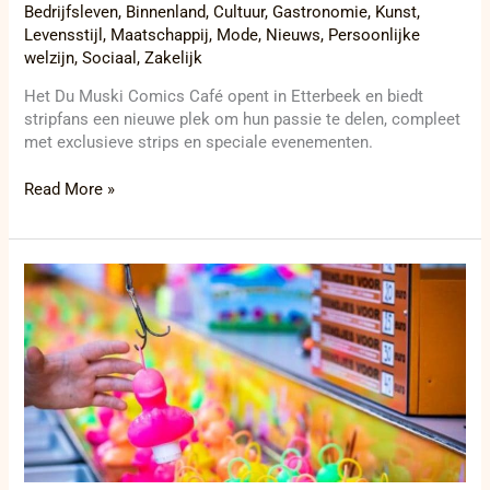
Bedrijfsleven
,
Binnenland
,
Cultuur
,
Gastronomie
,
Kunst
,
Levensstijl
,
Maatschappij
,
Mode
,
Nieuws
,
Persoonlijke
welzijn
,
Sociaal
,
Zakelijk
Het Du Muski Comics Café opent in Etterbeek en biedt
stripfans een nieuwe plek om hun passie te delen, compleet
met exclusieve strips en speciale evenementen.
Read More »
Roeselaarse
kermis
in
volle
gang:
Prikkelarm
moment
en
verkeersmaatregelen
aangekondigd