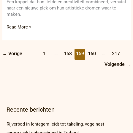
Een koppel dat hun liefde en creativiteit combineert, verhuist
naar een nieuwe plek om hun artistieke dromen waar te
maken.
Read More »
←
Vorige
1
…
158
159
160
…
217
Volgende
→
Recente berichten
Rijverbod in Ichtegem leidt tot takeling, vogelnest
veroorzaakt schouwbrand in Torhout