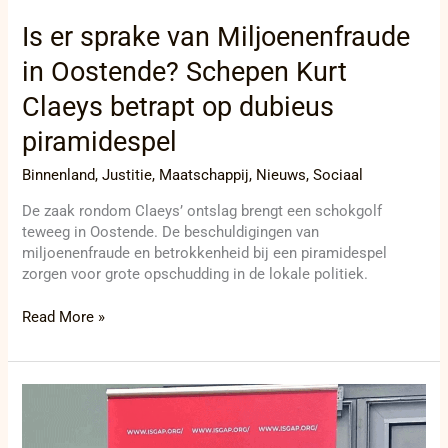
Is er sprake van Miljoenenfraude
in Oostende? Schepen Kurt
Claeys betrapt op dubieus
piramidespel
Binnenland
,
Justitie
,
Maatschappij
,
Nieuws
,
Sociaal
De zaak rondom Claeys’ ontslag brengt een schokgolf
teweeg in Oostende. De beschuldigingen van
miljoenenfraude en betrokkenheid bij een piramidespel
zorgen voor grote opschudding in de lokale politiek.
Read More »
Het
Instituut
voor