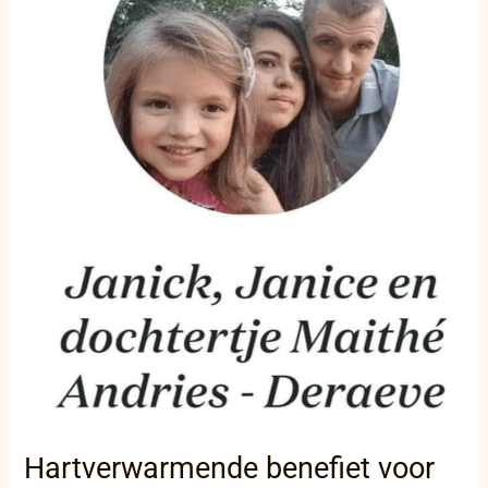
Janice
en
Maithé
verplaatst
naar
15
september:
Een
dag
vol
steun
en
samenhorigheid
in
Kortemark
Hartverwarmende benefiet voor