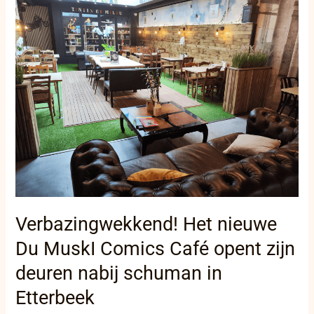
Het
nieuwe
Du
MuskI
Comics
Café
opent
zijn
deuren
nabij
schuman
in
Etterbeek
Verbazingwekkend! Het nieuwe
Du MuskI Comics Café opent zijn
deuren nabij schuman in
Etterbeek