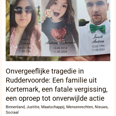
Ruddervoorde:
Een
familie
uit
Kortemark,
een
fatale
vergissing,
een
oproep
tot
onverwijlde
actie
Onvergeeflijke tragedie in
Ruddervoorde: Een familie uit
Kortemark, een fatale vergissing,
een oproep tot onverwijlde actie
Binnenland
,
Justitie
,
Maatschappij
,
Mensenrechten
,
Nieuws
,
Sociaal