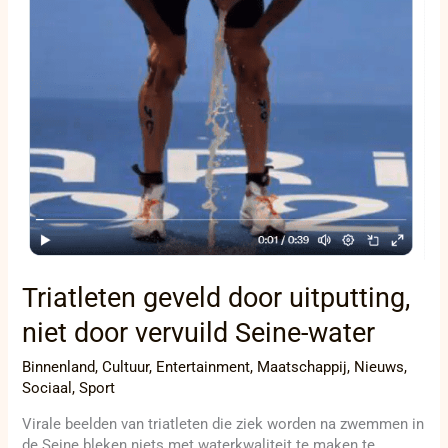
Triatleten geveld door uitputting,
niet door vervuild Seine-water
Binnenland
,
Cultuur
,
Entertainment
,
Maatschappij
,
Nieuws
,
Sociaal
,
Sport
Virale beelden van triatleten die ziek worden na zwemmen in
de Seine bleken niets met waterkwaliteit te maken te