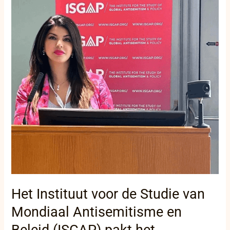
de
Studie
van
Mondiaal
Antisemitisme
en
Beleid
(ISGAP)
pakt
het
toenemende
antisemitisme
aan
Het Instituut voor de Studie van
Mondiaal Antisemitisme en