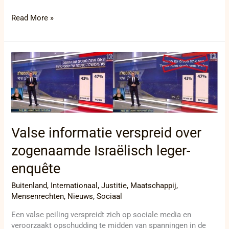
Read More »
Valse
informatie
verspreid
over
zogenaamde
Israëlisch
leger-
Valse informatie verspreid over
enquête
zogenaamde Israëlisch leger-
enquête
Buitenland
,
Internationaal
,
Justitie
,
Maatschappij
,
Mensenrechten
,
Nieuws
,
Sociaal
Een valse peiling verspreidt zich op sociale media en
veroorzaakt opschudding te midden van spanningen in de