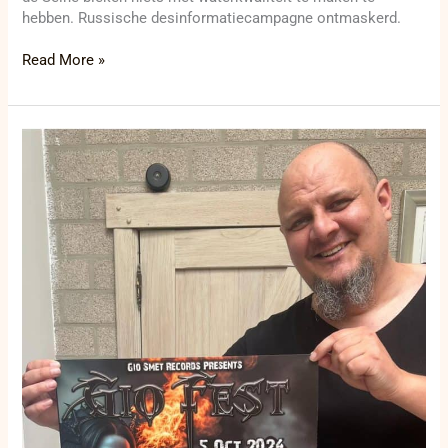
hebben. Russische desinformatiecampagne ontmaskerd.
Read More »
GIOFEST
2024:
Het
Muziekfestival
van
Gio
Smet
in
Kortrijk