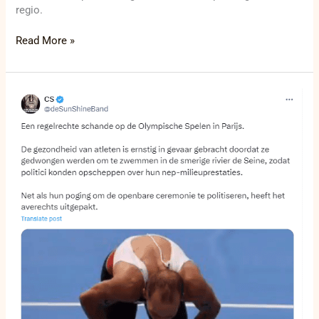
regio.
Read More »
Triatleten
geveld
door
uitputting,
niet
door
vervuild
Seine-
water