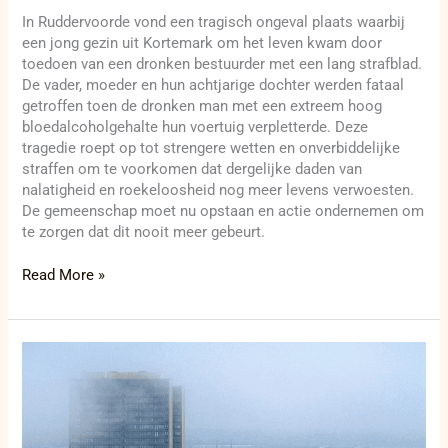
In Ruddervoorde vond een tragisch ongeval plaats waarbij
een jong gezin uit Kortemark om het leven kwam door
toedoen van een dronken bestuurder met een lang strafblad.
De vader, moeder en hun achtjarige dochter werden fataal
getroffen toen de dronken man met een extreem hoog
bloedalcoholgehalte hun voertuig verpletterde. Deze
tragedie roept op tot strengere wetten en onverbiddelijke
straffen om te voorkomen dat dergelijke daden van
nalatigheid en roekeloosheid nog meer levens verwoesten.
De gemeenschap moet nu opstaan en actie ondernemen om
te zorgen dat dit nooit meer gebeurt.
Read More »
Is
er
sprake
van
Miljoenenfraude