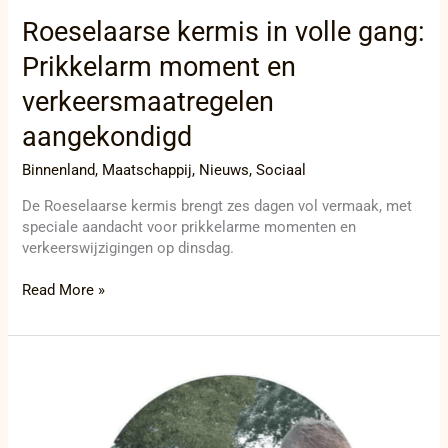
Roeselaarse kermis in volle gang:
Prikkelarm moment en
verkeersmaatregelen
aangekondigd
Binnenland
,
Maatschappij
,
Nieuws
,
Sociaal
De Roeselaarse kermis brengt zes dagen vol vermaak, met
speciale aandacht voor prikkelarme momenten en
verkeerswijzigingen op dinsdag.
Read More »
Hartverwarmende
benefiet
voor
Janick,