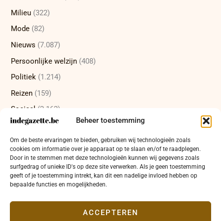
Milieu
(322)
Mode
(82)
Nieuws
(7.087)
Persoonlijke welzijn
(408)
Politiek
(1.214)
Reizen
(159)
Sociaal
(2.162)
Beheer toestemming
Sport
(232)
Om de beste ervaringen te bieden, gebruiken wij technologieën zoals
Technologie
(415)
cookies om informatie over je apparaat op te slaan en/of te raadplegen.
Uncategorized
(12)
Door in te stemmen met deze technologieën kunnen wij gegevens zoals
surfgedrag of unieke ID's op deze site verwerken. Als je geen toestemming
Wetenschap
(473)
geeft of je toestemming intrekt, kan dit een nadelige invloed hebben op
bepaalde functies en mogelijkheden.
Wetenschappelijke ontdekkingen
(337)
Zakelijk
(654)
ACCEPTEREN