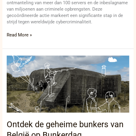
ontmanteling van meer dan 100 servers en de inbeslagname
van miljoenen aan criminele opbrengsten. Deze
gecoördineerde actie markeert een significante stap in de
strijd tegen wereldwijde cybercriminaliteit.
Read More »
Ontdek
de
geheime
bunkers
van
België
op
Bunkerdag
Ontdek de geheime bunkers van
België op Bunkerdag