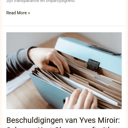
zijn transparantie en onpartijdigheid.
Read More »
Beschuldigingen
van
Yves
Miroir:
Schepen
Kurt
Claeys
geeft
uitleg
Beschuldigingen van Yves Miroir: