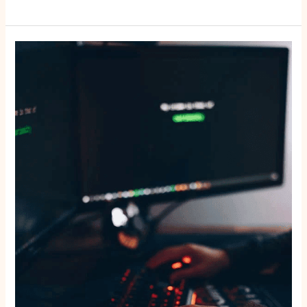
Internationale
megaklap
tegen
cybercrime:
Operatie
Endgame
vernietigt
botnetnetwerk