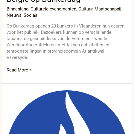
Binnenland
,
Culturele evenementen
,
Cultuur
,
Maatschappij
,
Nieuws
,
Sociaal
Op Bunkerdag openen 23 bunkers in Vlaanderen hun deuren
voor het publiek. Bezoekers kunnen op verschillende
locaties de geschiedenis van de Eerste en Tweede
Wereldoorlog ontdekken, met tal van activiteiten en
tentoonstellingen in provinciedomein Atlantikwall
Raversyde.
Read More »
De
toekomst
van
de
Belgische
politie:
Een