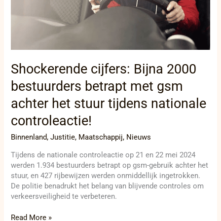
achter
het
stuur
tijdens
nationale
controleactie!
Shockerende cijfers: Bijna 2000
bestuurders betrapt met gsm
achter het stuur tijdens nationale
controleactie!
Binnenland
,
Justitie
,
Maatschappij
,
Nieuws
Tijdens de nationale controleactie op 21 en 22 mei 2024
werden 1.934 bestuurders betrapt op gsm-gebruik achter het
stuur, en 427 rijbewijzen werden onmiddellijk ingetrokken.
De politie benadrukt het belang van blijvende controles om
verkeersveiligheid te verbeteren.
Read More »