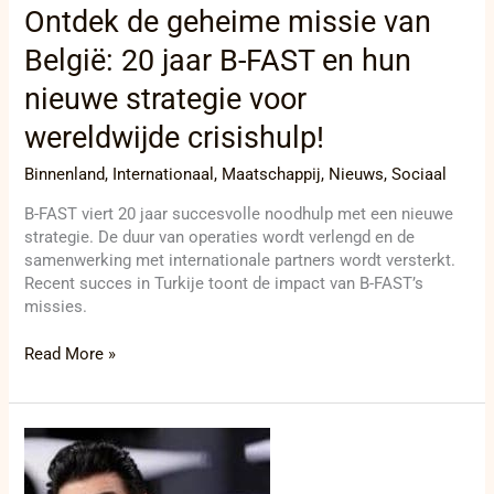
Ontdek de geheime missie van
voor
wereldwijde
België: 20 jaar B-FAST en hun
crisishulp!
nieuwe strategie voor
wereldwijde crisishulp!
Binnenland
,
Internationaal
,
Maatschappij
,
Nieuws
,
Sociaal
B-FAST viert 20 jaar succesvolle noodhulp met een nieuwe
strategie. De duur van operaties wordt verlengd en de
samenwerking met internationale partners wordt versterkt.
Recent succes in Turkije toont de impact van B-FAST’s
missies.
Read More »
Vier
rechtszaken
op