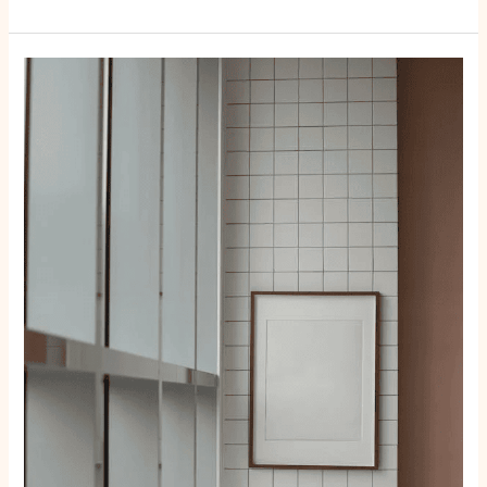
‘Kurt
Claeys
vecht
terug:
‘Beschuldigingen
van
Yves
Miroir
zijn
ongegrond’