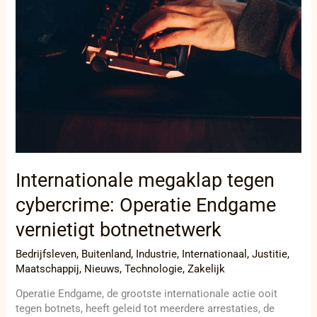
Internationale megaklap tegen
cybercrime: Operatie Endgame
vernietigt botnetnetwerk
Bedrijfsleven
,
Buitenland
,
Industrie
,
Internationaal
,
Justitie
,
Maatschappij
,
Nieuws
,
Technologie
,
Zakelijk
Operatie Endgame, de grootste internationale actie ooit
tegen botnets, heeft geleid tot meerdere arrestaties, de