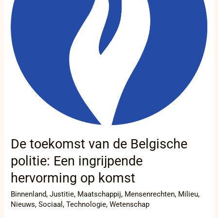
ingrijpende
hervorming
op
komst
De toekomst van de Belgische
politie: Een ingrijpende
hervorming op komst
Binnenland
,
Justitie
,
Maatschappij
,
Mensenrechten
,
Milieu
,
Nieuws
,
Sociaal
,
Technologie
,
Wetenschap