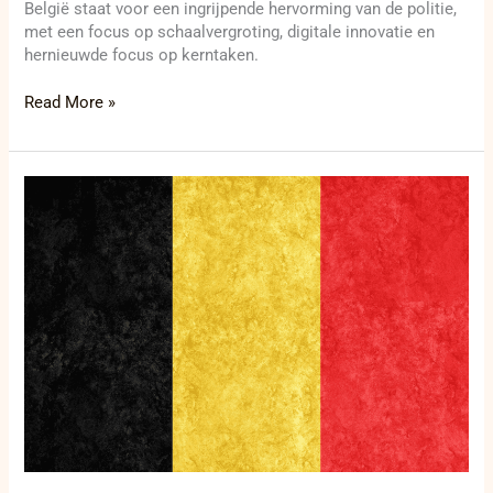
België staat voor een ingrijpende hervorming van de politie,
met een focus op schaalvergroting, digitale innovatie en
hernieuwde focus op kerntaken.
Read More »
Ontdek
de
geheime
missie
van
België:
20
jaar
B-
FAST
en
hun
nieuwe
strategie