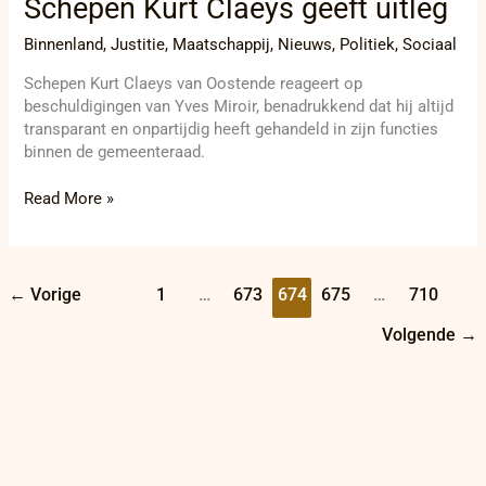
Schepen Kurt Claeys geeft uitleg
Binnenland
,
Justitie
,
Maatschappij
,
Nieuws
,
Politiek
,
Sociaal
Schepen Kurt Claeys van Oostende reageert op
beschuldigingen van Yves Miroir, benadrukkend dat hij altijd
transparant en onpartijdig heeft gehandeld in zijn functies
binnen de gemeenteraad.
Read More »
←
Vorige
1
…
673
674
675
…
710
Volgende
→