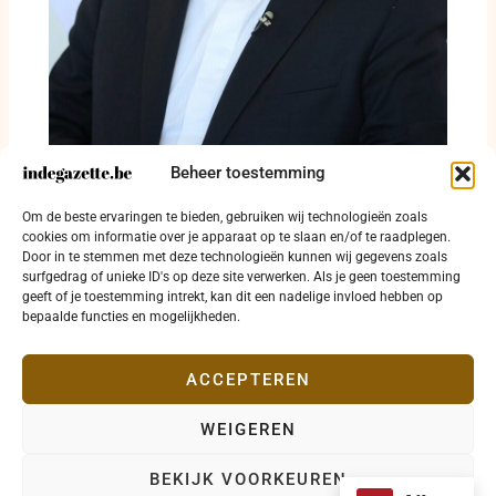
Beheer toestemming
Mohammad Javad Zarif waarschuwt voor
Om de beste ervaringen te bieden, gebruiken wij technologieën zoals
langdurige sluiting van Straat van Hormuz
cookies om informatie over je apparaat op te slaan en/of te raadplegen.
Door in te stemmen met deze technologieën kunnen wij gegevens zoals
4 augustus 2026
surfgedrag of unieke ID's op deze site verwerken. Als je geen toestemming
geeft of je toestemming intrekt, kan dit een nadelige invloed hebben op
bepaalde functies en mogelijkheden.
ACCEPTEREN
WEIGEREN
Copyright © 2026 indegazette.be |
Privacy
•
Cookies
•
BEKIJK VOORKEUREN
Disclaimer
•
Contact