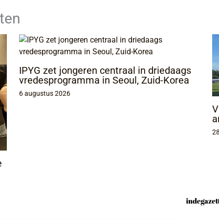
ten
IPYG zet jongeren centraal in driedaags
vredesprogramma in Seoul, Zuid-Korea
6 augustus 2026
V
a
28
e