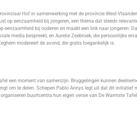
rovinciaal Hof in samenwerking met de provincie West-Vlaande
st op eenzaamheid bij jongeren, een thema dat steeds relevante
 op eenzaamheid bij ouderen en maakt een link naar jongeren.
ociale media bespreekt, en Aurelie Zeebroek, die persoonlijke erv
ghem modereert de avond, die gratis toegankelijk is.
afel een moment van samenzijn. Bruggelingen kunnen deelneme
engt om te delen. Schepen Pablo Annys legt uit dat dit initiati
ven, organiseren buurtcentra hun eigen versie van De Warmste Taf