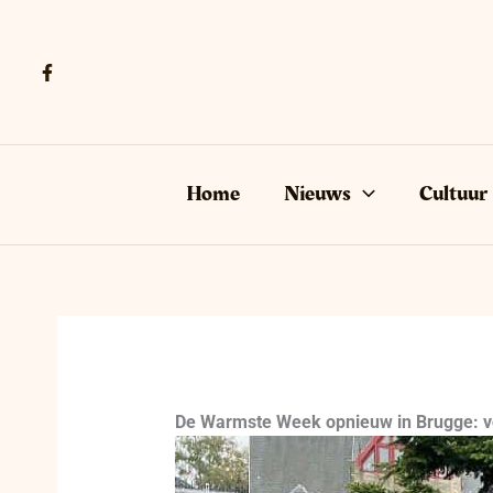
Ga
naar
de
inhoud
Home
Nieuws
Cultuur
De Warmste Week opnieuw in Brugge: vo