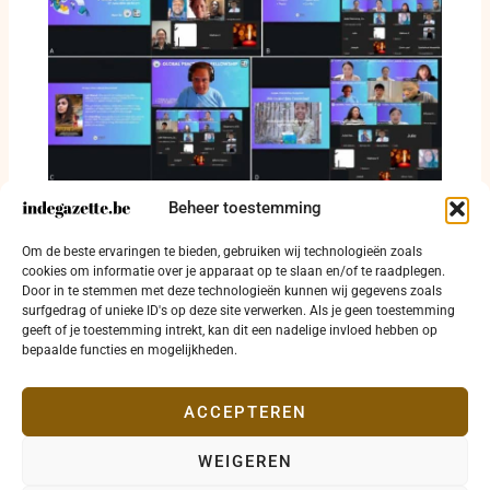
Beheer toestemming
Internationale media bespreken
verantwoordelijkheid voor vrede en
Om de beste ervaringen te bieden, gebruiken wij technologieën zoals
mensenrechten
cookies om informatie over je apparaat op te slaan en/of te raadplegen.
Door in te stemmen met deze technologieën kunnen wij gegevens zoals
5 juli 2026
surfgedrag of unieke ID's op deze site verwerken. Als je geen toestemming
geeft of je toestemming intrekt, kan dit een nadelige invloed hebben op
bepaalde functies en mogelijkheden.
ACCEPTEREN
WEIGEREN