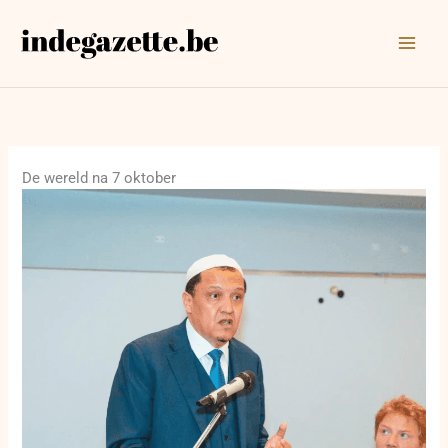
Ga
naar
de
inhoud
De wereld na 7 oktober