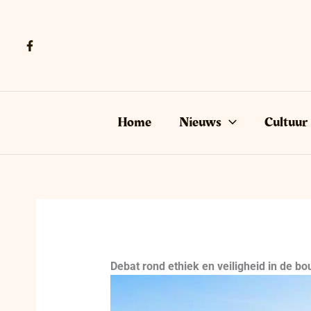
Ga
naar
de
inhoud
Home
Nieuws
Cultuur
Debat rond ethiek en veiligheid in de bo