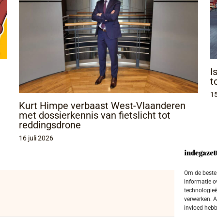
I
t
15
Kurt Himpe verbaast West-Vlaanderen
met dossierkennis van fietslicht tot
reddingsdrone
16 juli 2026
Om de beste 
informatie o
technologieë
verwerken. A
invloed hebb