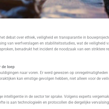
het debat over ethiek, veiligheid en transparantie in bouwproje
ng van werfverslagen en stabiliteitsstudies, wat de veiligheid v
proken, benadrukt het incident de noodzaak van een striktere r
r de loep
uldigingen naar voren. Er werd gewezen op onregelmatigheden z
t praktijken kan ernstige gevolgen hebben, niet alleen voor de v
 intelligentie in de sector ter sprake. Volgens experts vergemak
e is aan technologieën en protocollen die dergelijke vervalsin