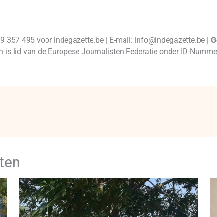
99 357 495 voor indegazette.be | E-mail: info@indegazette.be |
G
 en is lid van de Europese Journalisten Federatie onder ID-Num
ten