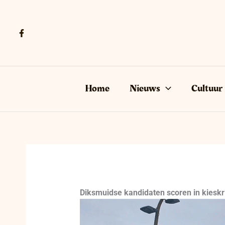
Ga
naar
de
inhoud
Home
Nieuws
Cultuur
Diksmuidse kandidaten scoren in kiesk