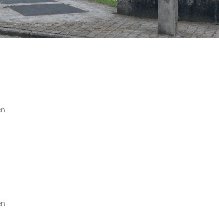
en
en