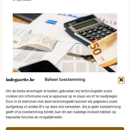
Beheer toestemming
Twaalf veroordeeld in fraudezaak met ruim
Om de beste ervaringen te bieden, gebruiken wij technologieën zoals
13,5 miljoen euro crimineel voordeel
cookies om informatie over je apparaat op te slaan en/of te raadplegen.
Door in te stemmen met deze technologieën kunnen wij gegevens zoals
30 juli 2026
surfgedrag of unieke ID's op deze site verwerken. Als je geen toestemming
geeft of je toestemming intrekt, kan dit een nadelige invloed hebben op
bepaalde functies en mogelijkheden.