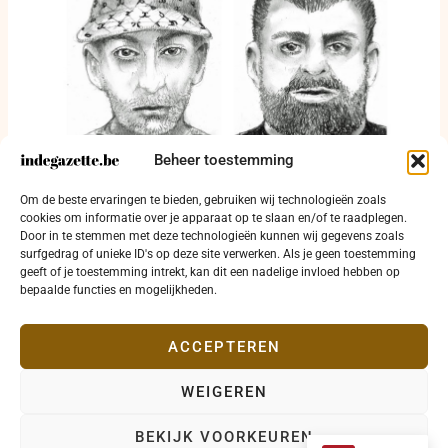
Beheer toestemming
Twee verdachten gezocht na afpersing en
Om de beste ervaringen te bieden, gebruiken wij technologieën zoals
brandstichting in Samrée
cookies om informatie over je apparaat op te slaan en/of te raadplegen.
Door in te stemmen met deze technologieën kunnen wij gegevens zoals
3 augustus 2026
surfgedrag of unieke ID's op deze site verwerken. Als je geen toestemming
geeft of je toestemming intrekt, kan dit een nadelige invloed hebben op
bepaalde functies en mogelijkheden.
ACCEPTEREN
WEIGEREN
Copyright © 2026 indegazette.be |
Privacy
•
Cookies
•
BEKIJK VOORKEUREN