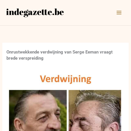
Ga
naar
de
inhoud
Onrustwekkende verdwijning van Serge Eeman vraagt
brede verspreiding