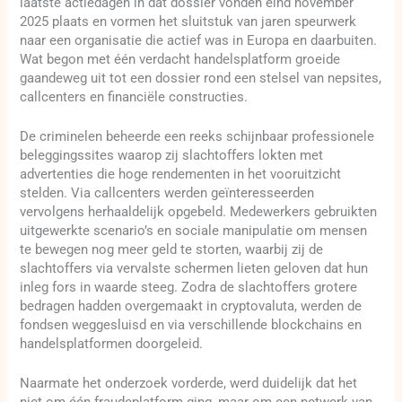
laatste actiedagen in dat dossier vonden eind november
2025 plaats en vormen het sluitstuk van jaren speurwerk
naar een organisatie die actief was in Europa en daarbuiten.
Wat begon met één verdacht handelsplatform groeide
gaandeweg uit tot een dossier rond een stelsel van nepsites,
callcenters en financiële constructies.
De criminelen beheerde een reeks schijnbaar professionele
beleggingssites waarop zij slachtoffers lokten met
advertenties die hoge rendementen in het vooruitzicht
stelden. Via callcenters werden geïnteresseerden
vervolgens herhaaldelijk opgebeld. Medewerkers gebruikten
uitgewerkte scenario’s en sociale manipulatie om mensen
te bewegen nog meer geld te storten, waarbij zij de
slachtoffers via vervalste schermen lieten geloven dat hun
inleg fors in waarde steeg. Zodra de slachtoffers grotere
bedragen hadden overgemaakt in cryptovaluta, werden de
fondsen weggesluisd en via verschillende blockchains en
handelsplatformen doorgeleid.
Naarmate het onderzoek vorderde, werd duidelijk dat het