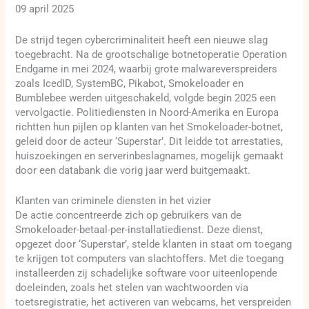
09 april 2025
De strijd tegen cybercriminaliteit heeft een nieuwe slag
toegebracht. Na de grootschalige botnetoperatie Operation
Endgame in mei 2024, waarbij grote malwareverspreiders
zoals IcedID, SystemBC, Pikabot, Smokeloader en
Bumblebee werden uitgeschakeld, volgde begin 2025 een
vervolgactie. Politiediensten in Noord-Amerika en Europa
richtten hun pijlen op klanten van het Smokeloader-botnet,
geleid door de acteur ‘Superstar’. Dit leidde tot arrestaties,
huiszoekingen en serverinbeslagnames, mogelijk gemaakt
door een databank die vorig jaar werd buitgemaakt.
Klanten van criminele diensten in het vizier
De actie concentreerde zich op gebruikers van de
Smokeloader-betaal-per-installatiedienst. Deze dienst,
opgezet door ‘Superstar’, stelde klanten in staat om toegang
te krijgen tot computers van slachtoffers. Met die toegang
installeerden zij schadelijke software voor uiteenlopende
doeleinden, zoals het stelen van wachtwoorden via
toetsregistratie, het activeren van webcams, het verspreiden