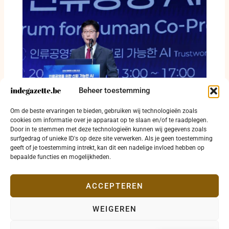
Beheer toestemming
Voor Lee Sang-myeon draait AI om waarden,
Om de beste ervaringen te bieden, gebruiken wij technologieën zoals
niet om snelheid
cookies om informatie over je apparaat op te slaan en/of te raadplegen.
Door in te stemmen met deze technologieën kunnen wij gegevens zoals
14 juni 2026
surfgedrag of unieke ID's op deze site verwerken. Als je geen toestemming
geeft of je toestemming intrekt, kan dit een nadelige invloed hebben op
bepaalde functies en mogelijkheden.
ACCEPTEREN
WEIGEREN
Copyright © 2026 indegazette.be |
Privacy
•
Cookies
•