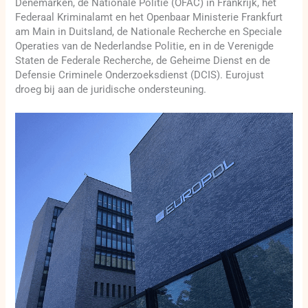
Denemarken, de Nationale Politie (OFAC) in Frankrijk, het
Federaal Kriminalamt en het Openbaar Ministerie Frankfurt
am Main in Duitsland, de Nationale Recherche en Speciale
Operaties van de Nederlandse Politie, en in de Verenigde
Staten de Federale Recherche, de Geheime Dienst en de
Defensie Criminele Onderzoeksdienst (DCIS). Eurojust
droeg bij aan de juridische ondersteuning.