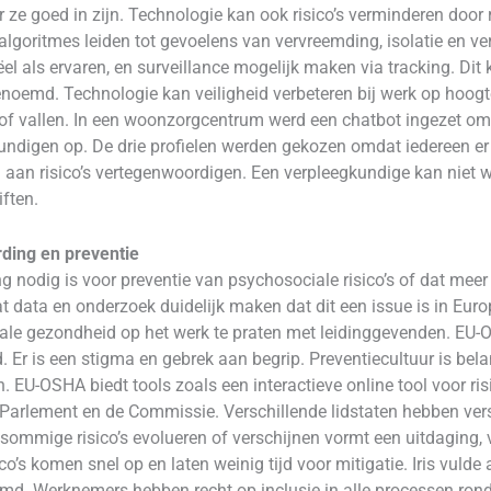
 ze goed in zijn. Technologie kan ook risico’s verminderen doo
 algoritmes leiden tot gevoelens van vervreemding, isolatie en v
ëel als ervaren, en surveillance mogelijk maken via tracking. Di
noemd. Technologie kan veiligheid verbeteren bij werk op hoog
 of vallen. In een woonzorgcentrum werd een chatbot ingezet 
gkundigen op. De drie profielen werden gekozen omdat iedereen er
la aan risico’s vertegenwoordigen. Een verpleegkundige kan nie
iften.
ding en preventie
g nodig is voor preventie van psychosociale risico’s of dat me
 data en onderzoek duidelijk maken dat dit een issue is in Eur
ntale gezondheid op het werk te praten met leidinggevenden. E
r is een stigma en gebrek aan begrip. Preventiecultuur is belangr
n. EU-OSHA biedt tools zoals een interactieve online tool voor 
 Parlement en de Commissie. Verschillende lidstaten hebben ver
mmige risico’s evolueren of verschijnen vormt een uitdaging, voor
s komen snel op en laten weinig tijd voor mitigatie. Iris vulde
 Werknemers hebben recht op inclusie in alle processen rond o