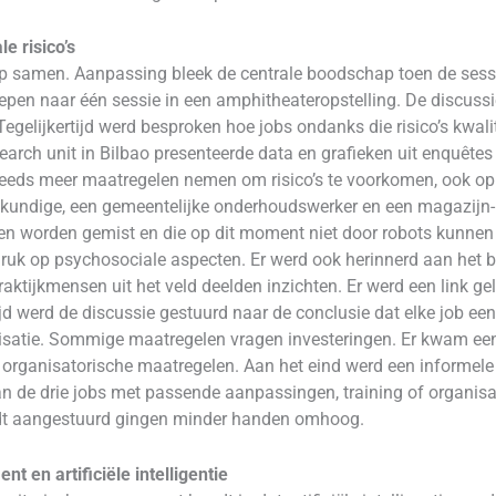
e risico’s
p samen. Aanpassing bleek de centrale boodschap toen de sess
en naar één sessie in een amphitheateropstelling. De discussie
egelijkertijd werd besproken hoe jobs ondanks die risico’s kwali
earch unit in Bilbao presenteerde data en grafieken uit enquêtes
steeds meer maatregelen nemen om risico’s te voorkomen, ook op
kundige, een gemeentelijke onderhoudswerker en een magazijn- e
unnen worden gemist en die op dit moment niet door robots kunnen
uk op psychosociale aspecten. Er werd ook herinnerd aan het bli
raktijkmensen uit het veld deelden inzichten. Er werd een link 
jd werd de discussie gestuurd naar de conclusie dat elke job een
anisatie. Sommige maatregelen vragen investeringen. Er kwam een
op organisatorische maatregelen. Aan het eind werd een informe
n de drie jobs met passende aanpassingen, training of organisat
rdt aangestuurd gingen minder handen omhoog.
 en artificiële intelligentie