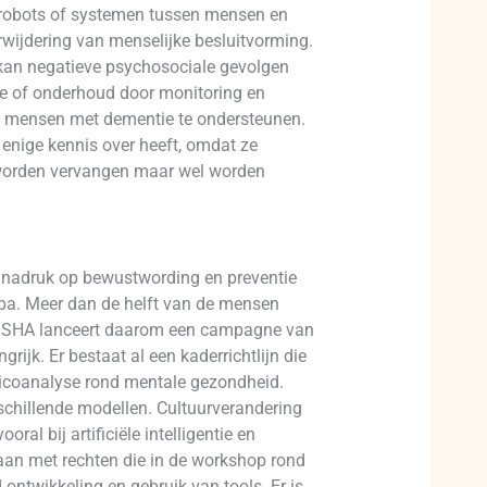
r robots of systemen tussen mensen en
erwijdering van menselijke besluitvorming.
t kan negatieve psychosociale gevolgen
te of onderhoud door monitoring en
om mensen met dementie te ondersteunen.
 enige kennis over heeft, omdat ze
t worden vervangen maar wel worden
er nadruk op bewustwording en preventie
opa. Meer dan de helft van de mensen
U-OSHA lanceert daarom een campagne van
ijk. Er bestaat al een kaderrichtlijn die
risicoanalyse rond mentale gezondheid.
schillende modellen. Cultuurverandering
al bij artificiële intelligentie en
 aan met rechten die in de workshop rond
ntwikkeling en gebruik van tools. Er is