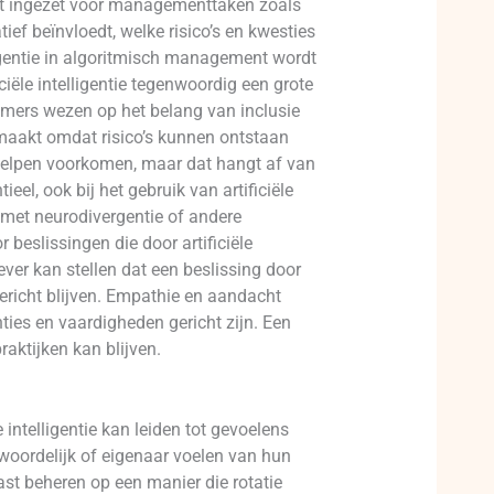
rdt ingezet voor managementtaken zoals
ef beïnvloedt, welke risico’s en kwesties
elligentie in algoritmisch management wordt
ciële intelligentie tegenwoordig een grote
nemers wezen op het belang van inclusie
maakt omdat risico’s kunnen ontstaan
ok helpen voorkomen, maar dat hangt af van
, ook bij het gebruik van artificiële
s met neurodivergentie of andere
beslissingen die door artificiële
ever kan stellen dat een beslissing door
ericht blijven. Empathie en aandacht
ies en vaardigheden gericht zijn. Een
aktijken kan blijven.
 intelligentie kan leiden tot gevoelens
oordelijk of eigenaar voelen van hun
ast beheren op een manier die rotatie