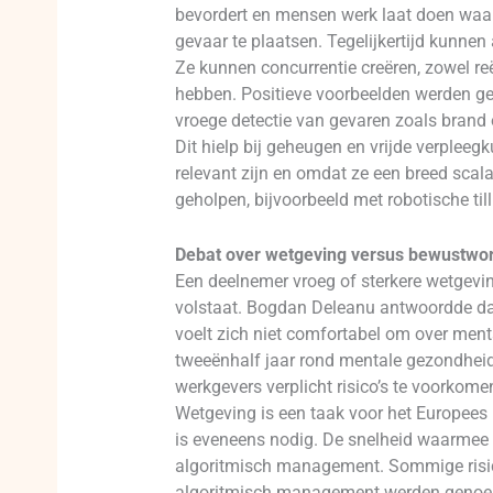
bevordert en mensen werk laat doen waar
gevaar te plaatsen. Tegelijkertijd kunnen
Ze kunnen concurrentie creëren, zowel re
hebben. Positieve voorbeelden werden ge
vroege detectie van gevaren zoals brand
Dit hielp bij geheugen en vrijde verplee
relevant zijn en omdat ze een breed sca
geholpen, bijvoorbeeld met robotische till
Debat over wetgeving versus bewustwor
Een deelnemer vroeg of sterkere wetgevin
volstaat. Bogdan Deleanu antwoordde dat
voelt zich niet comfortabel om over me
tweeënhalf jaar rond mentale gezondheid. E
werkgevers verplicht risico’s te voorkome
Wetgeving is een taak voor het Europees
is eveneens nodig. De snelheid waarmee so
algoritmisch management. Sommige risico’
algoritmisch management werden genoemd.