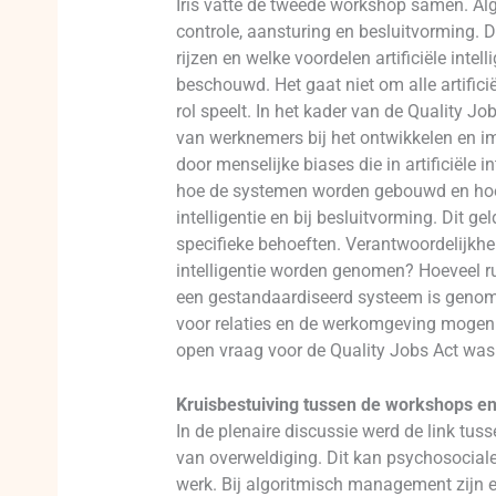
Iris vatte de tweede workshop samen. Alg
controle, aansturing en besluitvorming. D
rijzen en welke voordelen artificiële inte
beschouwd. Het gaat niet om alle artificië
rol speelt. In het kader van de Quality 
van werknemers bij het ontwikkelen en 
door menselijke biases die in artificiële 
hoe de systemen worden gebouwd en hoe pr
intelligentie en bij besluitvorming. Dit 
specifieke behoeften. Verantwoordelijkhei
intelligentie worden genomen? Hoeveel ruim
een gestandaardiseerd systeem is genomen
voor relaties en de werkomgeving mogen n
open vraag voor de Quality Jobs Act was
Kruisbestuiving tussen de workshops e
In de plenaire discussie werd de link tuss
van overweldiging. Dit kan psychosocial
werk. Bij algoritmisch management zijn er