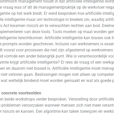
oritmisch management houdt in dat artificiële intelligentie wo
e vraag was of dit de managementpraktijk op de werkvloer negati
lligentie op het werk biedt. Er werd besproken hoe artificiële int
le intelligentie maar om technologie in bredere zin, waarbij artifi
Jobs Act kwamen risico’s en te verwachten rechten aan bod. Deel
implementeren van deze tools. Tools moeten op maat worden ge
intelligentie terechtkomen. Artificiële intelligentie kan biases o
ompts worden geschreven. Inclusie van werknemers is essentieel
geldt vooral voor processen die niet zijn afgestemd op werknemer
d vormde een ander belangrijk punt. Wie is verantwoordelijk voor 
te krijgt artificiële intelligentie? Er rees de vraag of een werkg
 en daarom niet biased is. Artificiële intelligentie moet mensg
iet verloren gaan. Beslissingen mogen niet alleen op competent
 wat wettelijk bindend moet worden gemaakt en wat als goede pr
n concrete voorbeelden
en beide workshops verder besproken. Versnelling door artificiële
e problemen veroorzaken wanneer mensen zich niet meer verantw
 risico’s en kansen. Een algoritme kan taken toewijzen en werkl