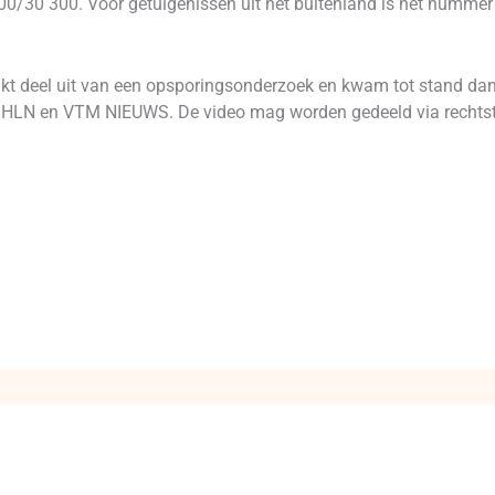
800/30 300. Voor getuigenissen uit het buitenland is het numme
t deel uit van een opsporingsonderzoek en kwam tot stand da
ie, HLN en VTM NIEUWS. De video mag worden gedeeld via rechtst