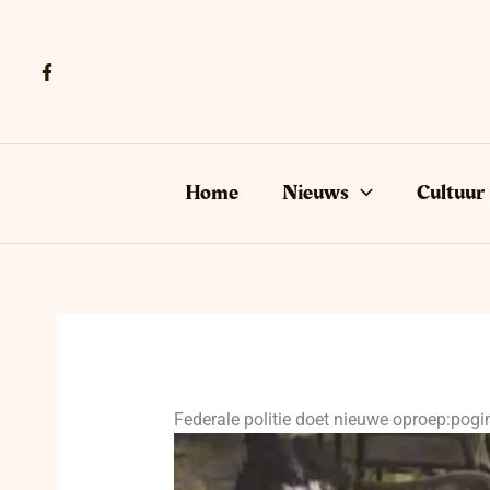
Ga
naar
de
inhoud
Home
Nieuws
Cultuur
Federale politie doet nieuwe oproep:pogi