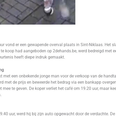
r vond er een gewapende overval plaats in Sint-Niklaas. Het sla
te koop had aangeboden op 2dehands.be, werd bedreigd met een p
urtenis heeft diepe indruk gemaakt.
ing
kt met een onbekende jonge man voor de verkoop van de handta
ord met de prijs en beweerde het bedrag via een bankapp overge
et mee te geven. De koper verliet het café om 19.20 uur, maar kee
.
 19.40 uur, werd hij bij zijn auto opgewacht door de verdachte. 