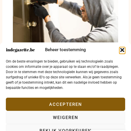
Beheer toestemming
Inbraak in Ichtegem, poging in Torhout
Om de beste ervaringen te bieden, gebruiken wij technologieën zoals
mislukt
cookies om informatie over je apparaat op te slaan en/of te raadplegen.
Door in te stemmen met deze technologieën kunnen wij gegevens zoals
17 juli 2026
surfgedrag of unieke ID's op deze site verwerken. Als je geen toestemming
geeft of je toestemming intrekt, kan dit een nadelige invloed hebben op
bepaalde functies en mogelijkheden.
ACCEPTEREN
WEIGEREN
Copyright © 2026 indegazette.be |
Privacy
•
Cookies
•
BEKIJK VOORKEUREN