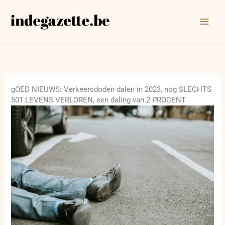
Ga
naar
de
inhoud
gOED NIEUWS: Verkeersdoden dalen in 2023, nog SLECHTS
501 LEVENS VERLOREN, een daling van 2 PROCENT