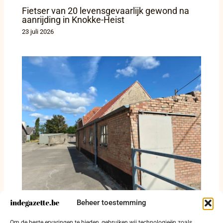
Fietser van 20 levensgevaarlijk gewond na
aanrijding in Knokke-Heist
23 juli 2026
84.500 kippen aan de Galileistraat in
Beheer toestemming
Diksmuide of 500000 kippen per jaar:
technische aanpassingen nemen de grote
Om de beste ervaringen te bieden, gebruiken wij technologieën zoals