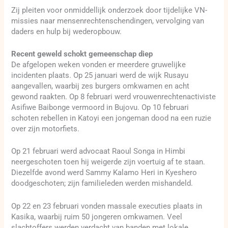
Zij pleiten voor onmiddellijk onderzoek door tijdelijke VN-
missies naar mensenrechtenschendingen, vervolging van
daders en hulp bij wederopbouw.
Recent geweld schokt gemeenschap diep
De afgelopen weken vonden er meerdere gruwelijke
incidenten plaats. Op 25 januari werd de wijk Rusayu
aangevallen, waarbij zes burgers omkwamen en acht
gewond raakten. Op 8 februari werd vrouwenrechtenactiviste
Asifiwe Baibonge vermoord in Bujovu. Op 10 februari
schoten rebellen in Katoyi een jongeman dood na een ruzie
over zijn motorfiets.
Op 21 februari werd advocaat Raoul Songa in Himbi
neergeschoten toen hij weigerde zijn voertuig af te staan.
Diezelfde avond werd Sammy Kalamo Heri in Kyeshero
doodgeschoten; zijn familieleden werden mishandeld.
Op 22 en 23 februari vonden massale executies plaats in
Kasika, waarbij ruim 50 jongeren omkwamen. Veel
slachtoffers werden verdacht van banden met lokale