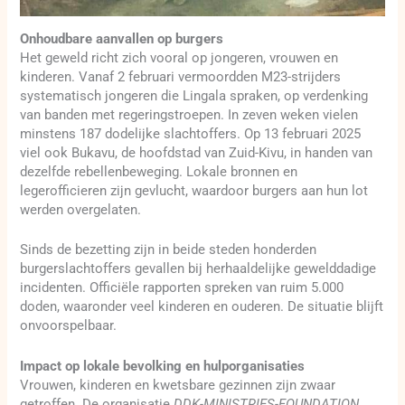
Onhoudbare aanvallen op burgers
Het geweld richt zich vooral op jongeren, vrouwen en
kinderen. Vanaf 2 februari vermoordden M23-strijders
systematisch jongeren die Lingala spraken, op verdenking
van banden met regeringstroepen. In zeven weken vielen
minstens 187 dodelijke slachtoffers. Op 13 februari 2025
viel ook Bukavu, de hoofdstad van Zuid-Kivu, in handen van
dezelfde rebellenbeweging. Lokale bronnen en
legerofficieren zijn gevlucht, waardoor burgers aan hun lot
werden overgelaten.
Sinds de bezetting zijn in beide steden honderden
burgerslachtoffers gevallen bij herhaaldelijke gewelddadige
incidenten. Officiële rapporten spreken van ruim 5.000
doden, waaronder veel kinderen en ouderen. De situatie blijft
onvoorspelbaar.
Impact op lokale bevolking en hulporganisaties
Vrouwen, kinderen en kwetsbare gezinnen zijn zwaar
getroffen. De organisatie
DDK-MINISTRIES-FOUNDATION
,