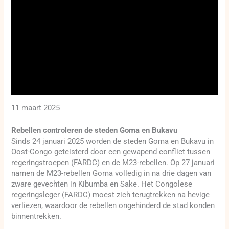
11 maart 2025
Rebellen controleren de steden Goma en Bukavu
Sinds 24 januari 2025 worden de steden Goma en Bukavu in
Oost-Congo geteisterd door een gewapend conflict tussen
regeringstroepen (FARDC) en de M23-rebellen. Op 27 januari
namen de M23-rebellen Goma volledig in na drie dagen van
zware gevechten in Kibumba en Sake. Het Congolese
regeringsleger (FARDC) moest zich terugtrekken na hevige
verliezen, waardoor de rebellen ongehinderd de stad konden
binnentrekken.