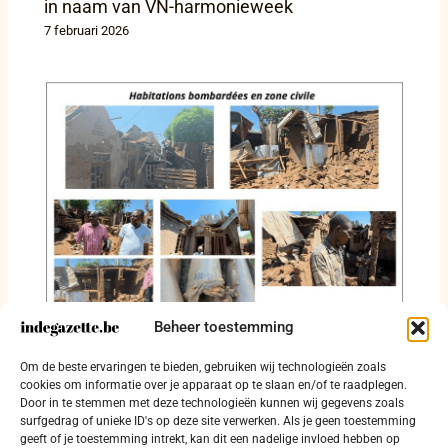
in naam van VN-harmonieweek
7 februari 2026
Beheer toestemming
Bombardementen in Kamanyola
veroorzaken zware humanitaire gevolgen in
Om de beste ervaringen te bieden, gebruiken wij technologieën zoals
Zuid-Kivu
cookies om informatie over je apparaat op te slaan en/of te raadplegen.
Door in te stemmen met deze technologieën kunnen wij gegevens zoals
16 januari 2026
surfgedrag of unieke ID's op deze site verwerken. Als je geen toestemming
geeft of je toestemming intrekt, kan dit een nadelige invloed hebben op