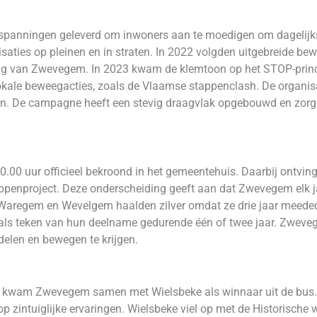
inspanningen geleverd om inwoners aan te moedigen om dagelijk
saties op pleinen en in straten. In 2022 volgden uitgebreide be
ng van Zwevegem. In 2023 kwam de klemtoon op het STOP-princi
ale beweegacties, zoals de Vlaamse stappenclash. De organisati
en. De campagne heeft een stevig draagvlak opgebouwd en zor
00 uur officieel bekroond in het gemeentehuis. Daarbij ontvin
appenproject. Deze onderscheiding geeft aan dat Zwevegem elk 
Waregem en Wevelgem haalden zilver omdat ze drie jaar meededen
als teken van hun deelname gedurende één of twee jaar. Zweve
elen en bewegen te krijgen.
es kwam Zwevegem samen met Wielsbeke als winnaar uit de bus
 op zintuiglijke ervaringen. Wielsbeke viel op met de Historisch