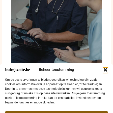
Beheer toestemming
Oostende betaalt huur om huisarts naar
Om de beste ervaringen te bieden, gebruiken wij technologieën zoals
Zandvoorde te halen
cookies om informatie over je apparaat op te slaan en/of te raadplegen.
Door in te stemmen met deze technologieën kunnen wij gegevens zoals
3 augustus 2026
surfgedrag of unieke ID's op deze site verwerken. Als je geen toestemming
geeft of je toestemming intrekt, kan dit een nadelige invloed hebben op
bepaalde functies en mogelijkheden.