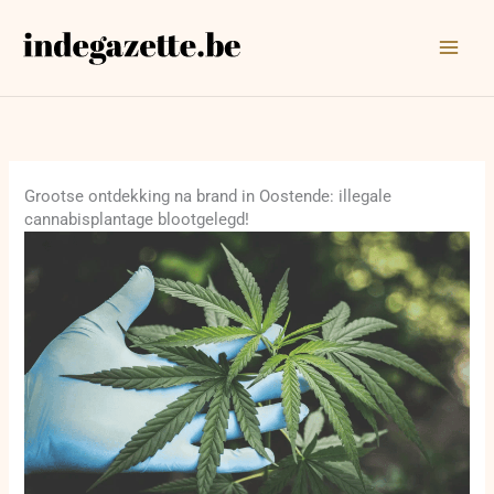
Ga
naar
de
inhoud
Grootse ontdekking na brand in Oostende: illegale
cannabisplantage blootgelegd!