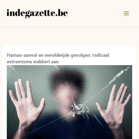
Ga
naar
de
inhoud
Hamas-aanval en wereldwijde gevolgen: radicaal
extremisme wakkert aan