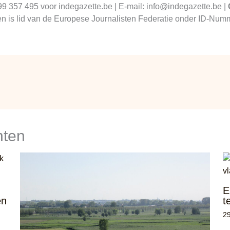
99 357 495 voor indegazette.be | E-mail: info@indegazette.be |
 en is lid van de Europese Journalisten Federatie onder ID-N
hten
E
en
t
29