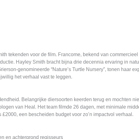
th tekenden voor de film. Francome, bekend van commercieel
oductie. Hayley Smith bracht bijna drie decennia ervaring in n
Grierson-genomineerde “Nature’s Turtle Nursery”, tonen haar ex
willig het verhaal vast te leggen.
dendheid. Belangrijke diersoorten keerden terug en mochten ni
ogen van Heal. Het team filmde 26 dagen, met minimale midde
ts £2000, een bescheiden budget voor zo’n impactvol verhaal.
ten en achtergrond regisseurs