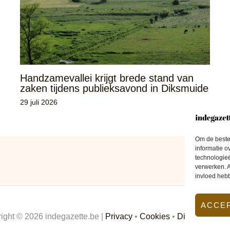
Handzamevallei krijgt brede stand van
zaken tijdens publieksavond in Diksmuide
29 juli 2026
Om de beste 
informatie o
technologieë
verwerken. A
invloed heb
ACCE
ight © 2026 indegazette.be |
Privacy
•
Cookies
•
Disclaimer
•
C