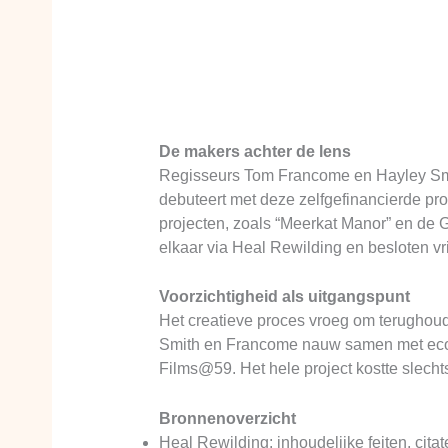
De makers achter de lens
Regisseurs Tom Francome en Hayley Smi
debuteert met deze zelfgefinancierde pr
projecten, zoals “Meerkat Manor” en de 
elkaar via Heal Rewilding en besloten vrij
Voorzichtigheid als uitgangspunt
Het creatieve proces vroeg om terughou
Smith en Francome nauw samen met ecol
Films@59. Het hele project kostte slech
Bronnenoverzicht
Heal Rewilding: inhoudelijke feiten, cita