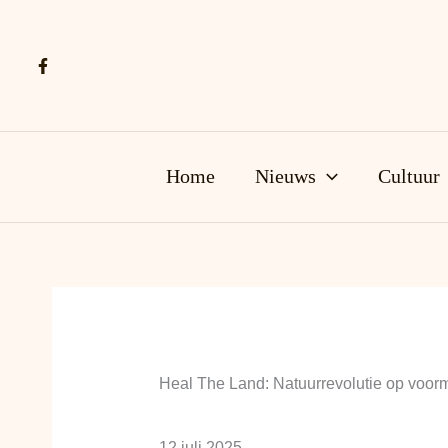
Ga
naar
de
inhoud
Home
Nieuws
Cultuur
Heal The Land: Natuurrevolutie op voorm
12 juli 2025