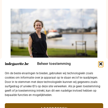
Beheer toestemming
Minister De Ridder, red Woumen of zeg eerlijk
Om de beste ervaringen te bieden, gebruiken wij technologieën zoals
dat de Westhoek u niet genoeg waard is
cookies om informatie over je apparaat op te slaan en/of te raadplegen.
Door in te stemmen met deze technologieën kunnen wij gegevens zoals
22 juni 2026
surfgedrag of unieke ID's op deze site verwerken. Als je geen toestemming
geeft of je toestemming intrekt, kan dit een nadelige invloed hebben op
bepaalde functies en mogelijkheden.