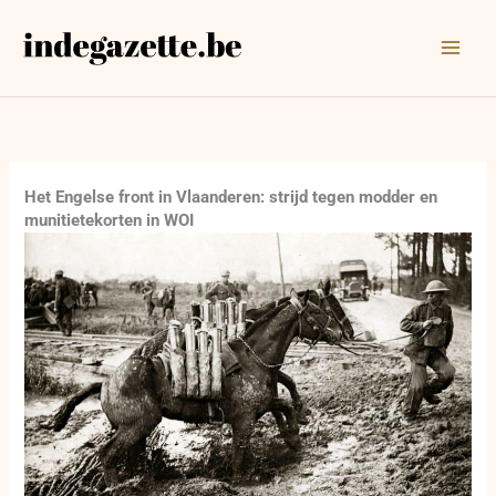
Ga
naar
de
inhoud
Het Engelse front in Vlaanderen: strijd tegen modder en
munitietekorten in WOI