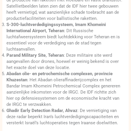
Satellietbeelden laten zien dat de IDF hier twee gebouwen
heeft vernietigd, wat aanzienlijke schade toebracht aan de
productiefaciliteiten voor ballistische raketten.
S-300-luchtverdedigingssysteem, Imam Khomeini
International Airport, Teheran
: Dit Russische
luchtafweersysteem biedt luchtdekking voor Teheran en is
essentieel voor de verdediging van de stad tegen
luchtaanvallen.
Parand Military Site, Teheran
: Deze militaire site werd
aangevallen door drones, hoewel er weinig bekend is over
het exacte doel van deze locatie.
Abadan olie- en petrochemische complexen, provincie
Khuzestan
: Het Abadan olieraffinaderijcomplex en het
Bandar Imam Khomeini Petrochemical Complex genereren
aanzienlijke inkomsten voor de IRGC. De IDF richtte zich
hier op defensiesystemen om de economische kracht van
de IRGC te verzwakken.
Ghadir Early Detection Radar, Ahvaz
: De vernietiging van
deze radar beperkt Iran’s luchtverdedigingscapaciteiten en
versterkt Israël’s luchtoperaties tegen Iraanse doelwitten.