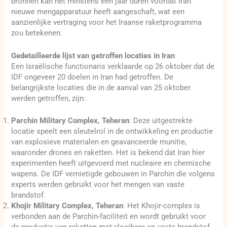
bronnen kan het minstens een jaar duren voordat Iran
nieuwe mengapparatuur heeft aangeschaft, wat een
aanzienlijke vertraging voor het Iraanse raketprogramma
zou betekenen.
Gedetailleerde lijst van getroffen locaties in Iran
Een Israëlische functionaris verklaarde op 26 oktober dat de
IDF ongeveer 20 doelen in Iran had getroffen. De
belangrijkste locaties die in de aanval van 25 oktober
werden getroffen, zijn:
Parchin Military Complex, Teheran
: Deze uitgestrekte
locatie speelt een sleutelrol in de ontwikkeling en productie
van explosieve materialen en geavanceerde munitie,
waaronder drones en raketten. Het is bekend dat Iran hier
experimenten heeft uitgevoerd met nucleaire en chemische
wapens. De IDF vernietigde gebouwen in Parchin die volgens
experts werden gebruikt voor het mengen van vaste
brandstof.
Khojir Military Complex, Teheran
: Het Khojir-complex is
verbonden aan de Parchin-faciliteit en wordt gebruikt voor
de productie van raketten met vloeibare en vaste brandstof.