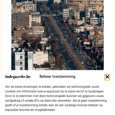
Beheer toestemming
Islamitische Revolutionaire Garde wijst
Om de beste ervaringen te bieden, gebruiken wij technologieën zoals
tweede vaarcorridor in Straat van Hormuz af
cookies om informatie over je apparaat op te slaan en/of te raadplegen.
Door in te stemmen met deze technologieën kunnen wij gegevens zoals
4 augustus 2026
surfgedrag of unieke ID's op deze site verwerken. Als je geen toestemming
geeft of je toestemming intrekt, kan dit een nadelige invloed hebben op
bepaalde functies en mogelijkheden.