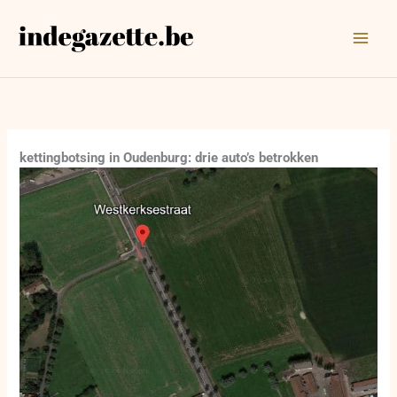
Ga
naar
de
inhoud
kettingbotsing in Oudenburg: drie auto’s betrokken