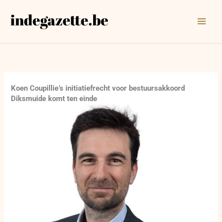
Ga
naar
de
inhoud
Koen Coupillie’s initiatiefrecht voor bestuursakkoord
Diksmuide komt ten einde