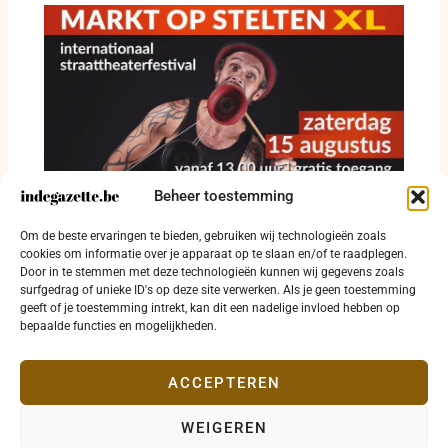
Beheer toestemming
Straattheater krijgt vrije baan op Grote Markt
Om de beste ervaringen te bieden, gebruiken wij technologieën zoals
in Diksmuide
cookies om informatie over je apparaat op te slaan en/of te raadplegen.
Door in te stemmen met deze technologieën kunnen wij gegevens zoals
8 augustus 2026
surfgedrag of unieke ID's op deze site verwerken. Als je geen toestemming
geeft of je toestemming intrekt, kan dit een nadelige invloed hebben op
bepaalde functies en mogelijkheden.
ACCEPTEREN
WEIGEREN