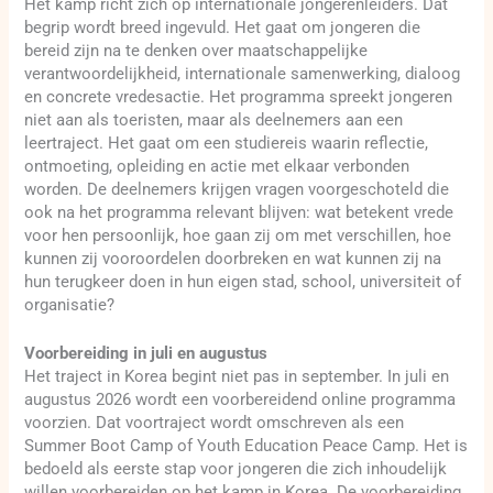
Het kamp richt zich op internationale jongerenleiders. Dat
begrip wordt breed ingevuld. Het gaat om jongeren die
bereid zijn na te denken over maatschappelijke
verantwoordelijkheid, internationale samenwerking, dialoog
en concrete vredesactie. Het programma spreekt jongeren
niet aan als toeristen, maar als deelnemers aan een
leertraject. Het gaat om een studiereis waarin reflectie,
ontmoeting, opleiding en actie met elkaar verbonden
worden. De deelnemers krijgen vragen voorgeschoteld die
ook na het programma relevant blijven: wat betekent vrede
voor hen persoonlijk, hoe gaan zij om met verschillen, hoe
kunnen zij vooroordelen doorbreken en wat kunnen zij na
hun terugkeer doen in hun eigen stad, school, universiteit of
organisatie?
Voorbereiding in juli en augustus
Het traject in Korea begint niet pas in september. In juli en
augustus 2026 wordt een voorbereidend online programma
voorzien. Dat voortraject wordt omschreven als een
Summer Boot Camp of Youth Education Peace Camp. Het is
bedoeld als eerste stap voor jongeren die zich inhoudelijk
willen voorbereiden op het kamp in Korea. De voorbereiding