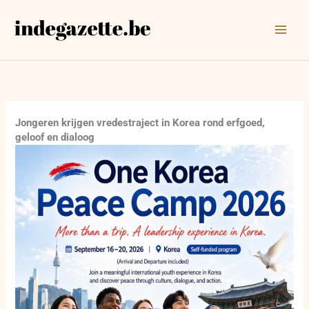
Ga
naar
de
inhoud
Jongeren krijgen vredestraject in Korea rond erfgoed,
geloof en dialoog