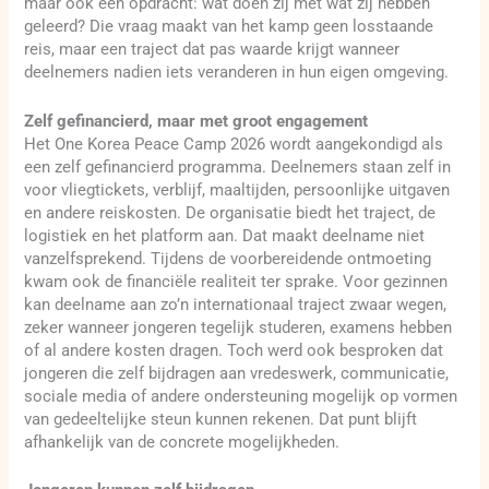
maar ook een opdracht: wat doen zij met wat zij hebben
geleerd? Die vraag maakt van het kamp geen losstaande
reis, maar een traject dat pas waarde krijgt wanneer
deelnemers nadien iets veranderen in hun eigen omgeving.
Zelf gefinancierd, maar met groot engagement
Het One Korea Peace Camp 2026 wordt aangekondigd als
een zelf gefinancierd programma. Deelnemers staan zelf in
voor vliegtickets, verblijf, maaltijden, persoonlijke uitgaven
en andere reiskosten. De organisatie biedt het traject, de
logistiek en het platform aan. Dat maakt deelname niet
vanzelfsprekend. Tijdens de voorbereidende ontmoeting
kwam ook de financiële realiteit ter sprake. Voor gezinnen
kan deelname aan zo’n internationaal traject zwaar wegen,
zeker wanneer jongeren tegelijk studeren, examens hebben
of al andere kosten dragen. Toch werd ook besproken dat
jongeren die zelf bijdragen aan vredeswerk, communicatie,
sociale media of andere ondersteuning mogelijk op vormen
van gedeeltelijke steun kunnen rekenen. Dat punt blijft
afhankelijk van de concrete mogelijkheden.